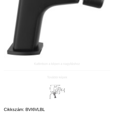
Kattintson a képen a nagyításhoz
További képek
Cikkszám:
BVI6VLBL