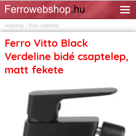
Webshop
Bidé csaptelep
Ferro Vitto Black
Verdeline bidé csaptelep,
matt fekete