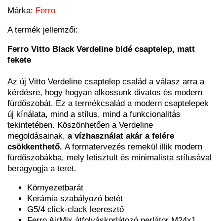
Márka:
Ferro
A termék jellemzői:
Ferro Vitto Black Verdeline bidé csaptelep, matt
fekete
Az új Vitto Verdeline csaptelep család a válasz arra a
kérdésre, hogy hogyan alkossunk divatos és modern
fürdőszobát. Ez a termékcsalád a modern csaptelepek
új kínálata, mind a stílus, mind a funkcionalitás
tekintetében. Köszönhetően a Verdeline
megoldásainak,
a vízhasználat akár a felére
csökkenthető.
A formatervezés remekül illik modern
fürdőszobákba, mely letisztult és minimalista stílusával
beragyogja a teret.
Környezetbarát
Kerámia szabályozó betét
G5/4 click-clack leeresztő
Ferro AirMix átfolyáskorlátozó perlátor M24x1