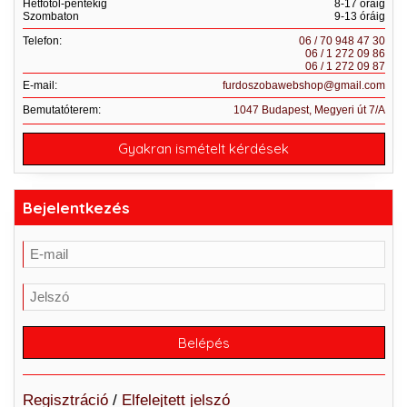
Hétfőtől-péntekig
8-17 óráig
Szombaton
9-13 óráig
Telefon:
06 / 70 948 47 30
06 / 1 272 09 86
06 / 1 272 09 87
E-mail:
furdoszobawebshop@gmail.com
Bemutatóterem:
1047 Budapest, Megyeri út 7/A
Gyakran ismételt kérdések
Bejelentkezés
Regisztráció
/
Elfelejtett jelszó