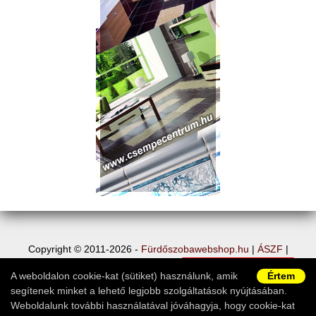
Copyright © 2011-2026 -
Fürdőszobawebshop.hu
|
ÁSZF
|
Adatvédelem
|
Vásárlói információk
|
Elállás a szerződéstől
|
A weboldalon cookie-kat (sütiket) használunk, amik
Értem
Ügyfélszolgálat
segítenek minket a lehető legjobb szolgáltatások nyújtásában.
Weboldalunk további használatával jóváhagyja, hogy cookie-kat