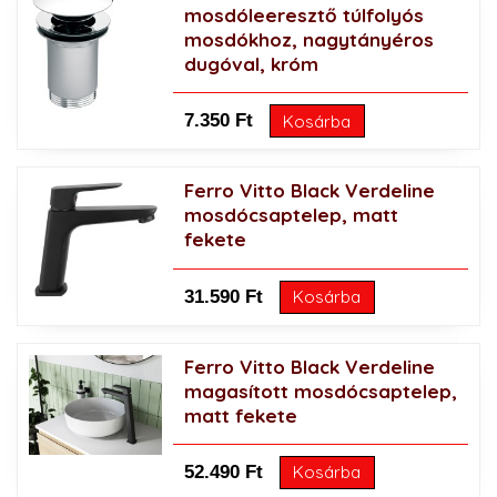
mosdóleeresztő túlfolyós
mosdókhoz, nagytányéros
dugóval, króm
7.350 Ft
Kosárba
Ferro Vitto Black Verdeline
mosdócsaptelep, matt
fekete
31.590 Ft
Kosárba
Ferro Vitto Black Verdeline
magasított mosdócsaptelep,
matt fekete
52.490 Ft
Kosárba