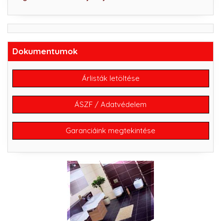
Dokumentumok
Árlisták letöltése
ÁSZF / Adatvédelem
Garanciáink megtekintése