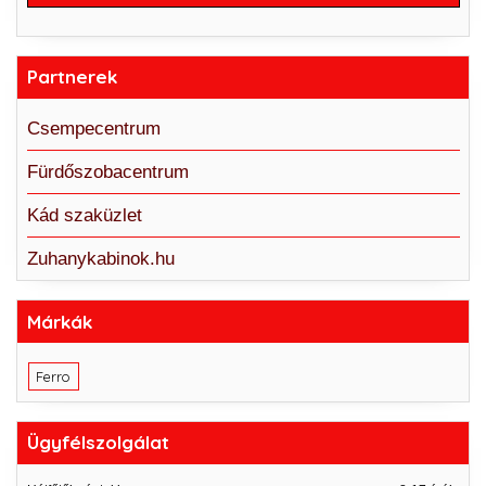
Partnerek
Csempecentrum
Fürdőszobacentrum
Kád szaküzlet
Zuhanykabinok.hu
Márkák
Ferro
Ügyfélszolgálat