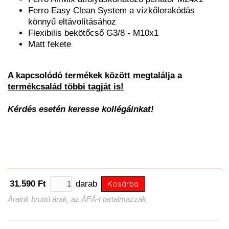
Ferro Easy Clean System a vízkőlerakódás
könnyű eltávolításához
Flexibilis bekötőcső G3/8 - M10x1
Matt fekete
A kapcsolódó termékek között megtalálja a
termékcsalád többi tagját is!
Kérdés esetén keresse kollégáinkat!
31.590 Ft
darab
Kosárba
Áraink bruttó árak, az ÁFÁ-t tartalmazzák.