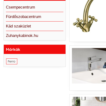
Csempecentrum
Fürdőszobacentrum
Kád szaküzlet
Zuhanykabinok.hu
Márkák
Ferro