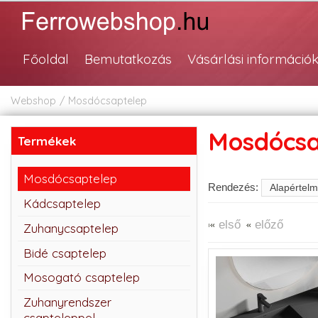
Főoldal
Bemutatkozás
Vásárlási információ
Webshop
Mosdócsaptelep
Mosdócsa
Termékek
Mosdócsaptelep
Rendezés:
Kádcsaptelep
első
előző
Zuhanycsaptelep
Bidé csaptelep
Mosogató csaptelep
Zuhanyrendszer
csapteleppel