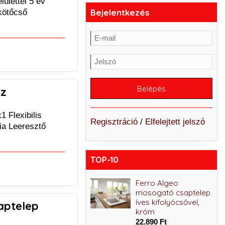
ülettel 5 év
Bejelentkezés
ekötőcső
nz
 Flexibilis
Regisztráció
/
Elfelejtett jelszó
ia Leeresztő
TOP-10
Ferro Algeo Black
Ferro Algeo
zuhanycsaptelep,
mosogató csaptelep
matt fekete
íves kifolyócsővel,
aptelep
króm
23.890 Ft
22.890 Ft