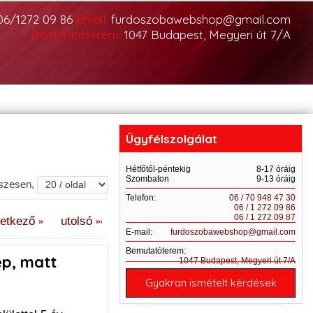
06/1272 09 86
Email:
furdoszobawebshop@gmail.com
Bemutatóterem:
1047 Budapest, Megyeri út 7/A
Ügyfélszolgálat
Hétfőtől-péntekig
8-17 óráig
Szombaton
9-13 óráig
sszesen,
Telefon:
06 / 70 948 47 30
06 / 1 272 09 86
06 / 1 272 09 87
vetkező
utolsó
E-mail:
furdoszobawebshop@gmail.com
Bemutatóterem:
ep, matt
1047 Budapest, Megyeri út 7/A
Gyakran ismételt kérdések