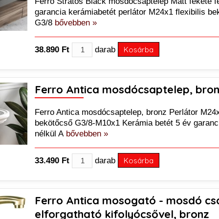
Ferro Stratos Black mosdócsaptelep Matt fekete fel
garancia kerámiabetét perlátor M24x1 flexibilis b
G3/8
bővebben »
38.890 Ft
darab
Kosárba
Ferro Antica mosdócsaptelep, bro
Ferro Antica mosdócsaptelep, bronz Perlátor M24x1
bekötőcső G3/8-M10x1 Kerámia betét 5 év garanc
nélkül A
bővebben »
33.490 Ft
darab
Kosárba
Ferro Antica mosogató - mosdó cs
elforgatható kifolyócsővel, bronz