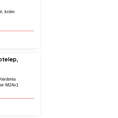
l, króm
ptelep,
 Kerámia
átor M24x1