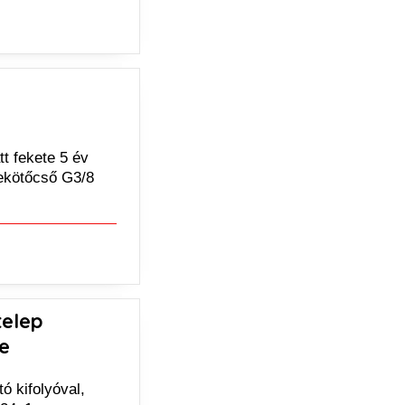
t fekete 5 év
bekötőcső G3/8
telep
te
ó kifolyóval,