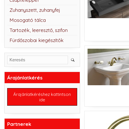
Zuhanyszett, zuhanyfej
Mosogató tálca
Tartozék, leeresztő, szifon
Fürdőszobai kiegészítők
Árajánlatkérés
Árajánlatkéréshez kattintson
ide
Partnerek