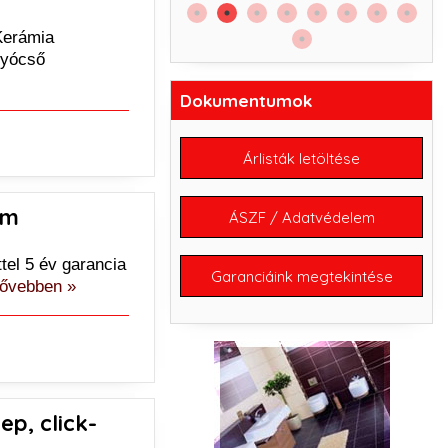
60.
Kerámia
lyócső
Dokumentumok
Árlisták letöltése
óm
ÁSZF / Adatvédelem
tel 5 év garancia
Garanciáink megtekintése
ővebben »
p, click-