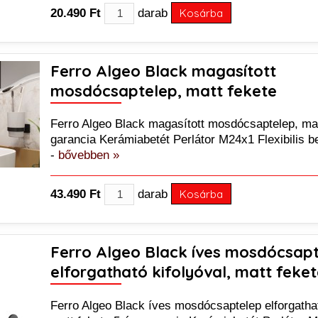
20.490 Ft
darab
Kosárba
Ferro Algeo Black magasított
mosdócsaptelep, matt fekete
Ferro Algeo Black magasított mosdócsaptelep, mat
garancia Kerámiabetét Perlátor M24x1 Flexibilis 
-
bővebben »
43.490 Ft
darab
Kosárba
Ferro Algeo Black íves mosdócsap
elforgatható kifolyóval, matt feke
Ferro Algeo Black íves mosdócsaptelep elforgathat