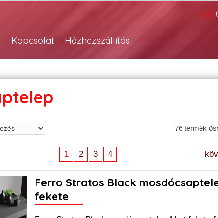
Tel.:
k
Kapcsolat
Házhozszállítás
ptelep
76 termék ö
1
2
3
4
kö
Ferro Stratos Black mosdócsaptel
fekete