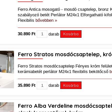
Ferro Antica mosogató - mosdó csaptelep, bronz 
szabályozó betét Perlátor M24x1 Elforgatható kifo
Flexibilis
bővebben »
30.890 Ft
darab
Kosárba
Ferro Stratos mosdócsaptelep, kr
Ferro Stratos mosdócsaptelep Fényes króm felület
kerámiabetét perlátor M24x1 flexibilis bekötőcső
b
35.890 Ft
darab
Kosárba
Ferro Alba Verdeline mosdócsaptele