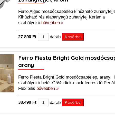
Ferro Algeo mosdócsaptelep kihúzható zuhanyfejje
Kihúzható réz alapanyagú zuhanyfej Kerámia
szabályozó
bővebben »
27.890 Ft
darab
Kosárba
Ferro Fiesta Bright Gold mosdócsa
arany
Ferro Fiesta Bright Gold mosdócsaptelep, arany
szabályozó betét G5/4 click-clack leeresztő Perl
Flexibilis
bővebben »
38.490 Ft
darab
Kosárba