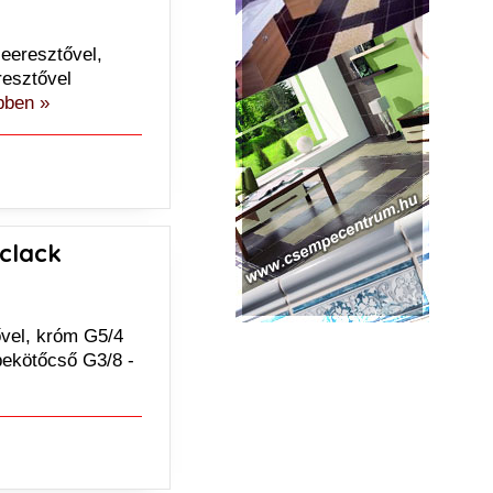
leeresztővel,
resztővel
bben »
-clack
ővel, króm G5/4
 bekötőcső G3/8 -