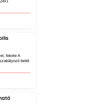
M24x1
ilis
el, fekete A
 szabályozó betét
ható