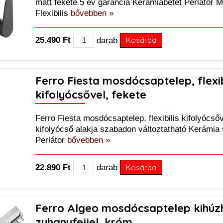
matt fekete 5 év garancia Kerámiabetét Perlátor 
Flexibilis
bővebben »
25.490 Ft
darab
Kosárba
Ferro Fiesta mosdócsaptelep, flexib
kifolyócsővel, fekete
Ferro Fiesta mosdócsaptelep, flexibilis kifolyócsőv
kifolyócső alakja szabadon változtatható Kerámia
Perlátor
bővebben »
22.890 Ft
darab
Kosárba
Ferro Algeo mosdócsaptelep kihúz
zuhanyfejjel, króm