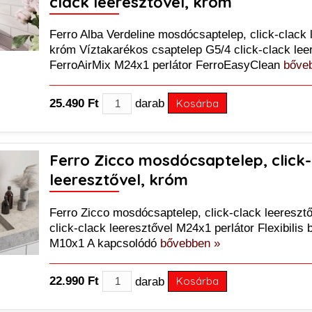
clack leeresztővel, króm
Ferro Alba Verdeline mosdócsaptelep, click-clack 
króm Víztakarékos csaptelep G5/4 click-clack lee
FerroAirMix M24x1 perlátor FerroEasyClean
bőve
25.490 Ft
darab
Kosárba
Ferro Zicco mosdócsaptelep, click
leeresztővel, króm
Ferro Zicco mosdócsaptelep, click-clack leereszt
click-clack leeresztővel M24x1 perlátor Flexibilis
M10x1 A kapcsolódó
bővebben »
22.990 Ft
darab
Kosárba