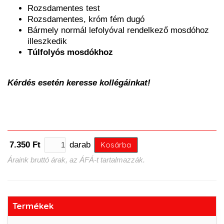
Rozsdamentes test
Rozsdamentes, króm fém dugó
Bármely normál lefolyóval rendelkező mosdóhoz
illeszkedik
Túlfolyós mosdókhoz
Kérdés esetén keresse kollégáinkat!
7.350 Ft
darab
Kosárba
Áraink bruttó árak, az ÁFÁ-t tartalmazzák.
Termékek