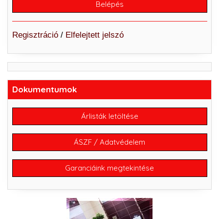
Regisztráció
/
Elfelejtett jelszó
Dokumentumok
Árlisták letöltése
ÁSZF / Adatvédelem
Garanciáink megtekintése