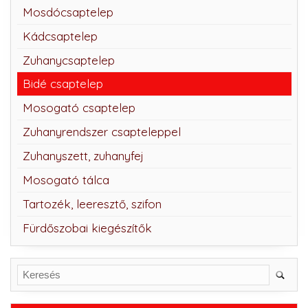
Mosdócsaptelep
Kádcsaptelep
Zuhanycsaptelep
Bidé csaptelep
Mosogató csaptelep
Zuhanyrendszer csapteleppel
Zuhanyszett, zuhanyfej
Mosogató tálca
Tartozék, leeresztő, szifon
Fürdőszobai kiegészítők