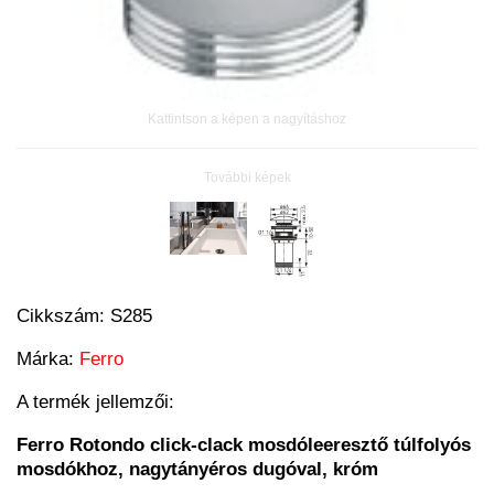
Kattintson a képen a nagyításhoz
További képek
Cikkszám:
S285
Márka:
Ferro
A termék jellemzői:
Ferro Rotondo click-clack mosdóleeresztő túlfolyós
mosdókhoz, nagytányéros dugóval, króm