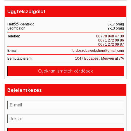
Ügyfélszolgálat
Hétfőtől-péntekig
8-17 óráig
Szombaton
9-13 óráig
Telefon:
06 / 70 948 47 30
06 / 1 272 09 86
06 / 1 272 09 87
E-mail:
furdoszobawebshop@gmail.com
Bemutatóterem:
1047 Budapest, Megyeri út 7/A
Gyakran ismételt kérdések
Bejelentkezés