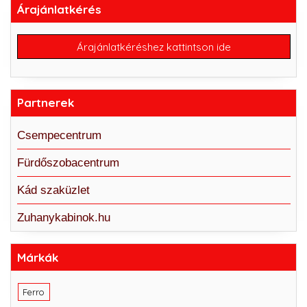
Árajánlatkérés
Árajánlatkéréshez kattintson ide
Partnerek
Csempecentrum
Fürdőszobacentrum
Kád szaküzlet
Zuhanykabinok.hu
Márkák
Ferro