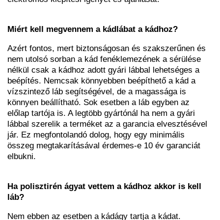
Miért kell megvennem a kádlábat a kádhoz?
Azért fontos, mert biztonságosan és szakszerűnen és
nem utolsó sorban a kád fenéklemezének a sérülése
nélkül csak a kádhoz adott gyári lábbal lehetséges a
beépítés. Nemcsak könnyebben beépíthető a kád a
vízszintező láb segítségével, de a magassága is
könnyen beállítható. Sok esetben a láb egyben az
előlap tartója is. A legtöbb gyártónál ha nem a gyári
lábbal szerelik a terméket az a garancia elvesztésével
jár. Ez megfontolandó dolog, hogy egy minimális
összeg megtakarításával érdemes-e 10 év garanciát
elbukni.
Ha polisztirén ágyat vettem a kádhoz akkor is kell
láb?
Nem ebben az esetben a kádágy tartja a kádat.