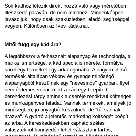
Sok kádhoz létezik direkt hozzá való vagy méretében
illeszkedő paraván, de nem mindhez. Mindenképpen
javasoljuk, hogy csak szaküzletben, eladói segítséggel
vegyen. Különösen az íves kádaknál.
Mitől függ egy kád ára?
A legtöbbször a felhasznált alapanyag és technológia, a
márka ismertsége, a kád speciális mérete, formálya
sorol egy terméket egy árkategóriába. A nagyon olcsó
termékek általában vékony és gyenge minőségő
alapanyagból készülnek egy "nevesincs" gyárban. Ilyet
nem érdemes venni, mert a kád egy beépített
berendezési tárgy aminek a cseréje rendkívül költséges
és munkaigényes feladat. Vannak termékek, amelyek jó
minőségben, jó anyagból készülnek, de "túl vannak
árazva". A gyártó a jelentős marketing költségét beépíti
az árba. A kereskedésekben kapható széles
választékból könnyedén lehet választani tartós,