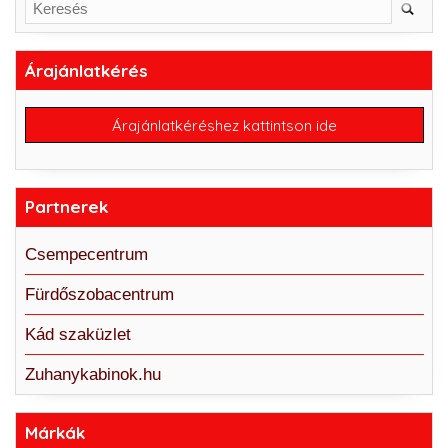
Árajánlatkérés
Árajánlatkéréshez kattintson ide
Partnerek
Csempecentrum
Fürdőszobacentrum
Kád szaküzlet
Zuhanykabinok.hu
Márkák