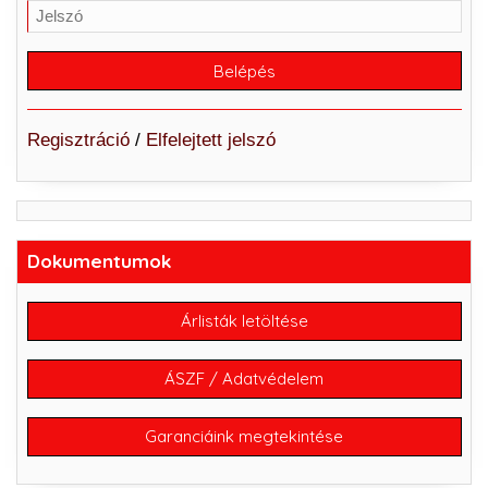
Regisztráció
/
Elfelejtett jelszó
Dokumentumok
Árlisták letöltése
ÁSZF / Adatvédelem
Garanciáink megtekintése