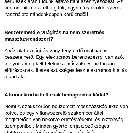
sérülések árán tudunk eltávolítani szennyeződést. Az
aceton, nitro és cell hígítók, egyéb festékoldó szerek
használata mindenképpen kerülendő!!
Beszerelhető-e világítás ha nem szeretnék
masszázsrendszert?
A víz alatti világítás vagy fényfürdő önállóan is
beszerelhető. Egy elektromos berendezésről van szó,
melynek meg kell felelnie a műszaki és biztonsági
előírásoknak, illetve szükséges lesz elektromos kiállás
a kád alá.
A konnektorba kell csak bedugnom a kádat?
Nem! A szakszerűen beüzemelt masszázskád fixre van
kötve, és egy villanyszerelő szakember által
megfelelően van bekötve érintésvédelmi és biztonsági
szempontból. Minden gyártó leírja a szükséges
elektromos kiépítési igényét és ajánlását.