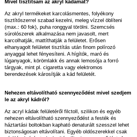
Mivel tisztítsam az akryl kádamat?
Az akryl termékeket karcolásmentes, folyékony
tisztítószerrel szabad kezelni, meleg vízzel öblíteni
(max.: 60 fok), puha ronggyal törölni. Szemcsés
súrolószerek alkalmazása nem javasolt, mert
karcolhatják, mattíthatják a felületet. Erősen
elhanyagolt felületet tisztítás után finom polírozó
anyaggal lehet fényesíteni. A hígítók, maró és
lúganyagok, körömlakk és annak lemosója a forró
tárgyak, mint pl. cigaretta vagy elektromos
berendezések károsítják a kád felületét.
Nehezen eltávolítható szennyeződést mivel szedjem
le az akryl kádról?
Az acryl kádak felületéről filctoll, szilikon és egyéb
nehezen eltávolítható szennyeződést a festék és
háztartási boltokban kapható denaturált szesszel lehet
biztonságosan eltávolítani. Egyéb oldószerekkel csak