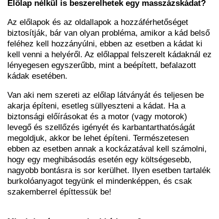
Előlap nélkül is beszerelhetek egy masszázskádat?
Az előlapok és az oldallapok a hozzáférhetőséget
biztosítják, bár van olyan probléma, amikor a kád belső
feléhez kell hozzányúlni, ebben az esetben a kádat ki
kell venni a helyéről. Az előlappal felszerelt kádaknál ez
lényegesen egyszerűbb, mint a beépített, befalazott
kádak esetében.
Van aki nem szereti az előlap látványát és teljesen be
akarja építeni, esetleg süllyeszteni a kádat. Ha a
biztonsági előírásokat és a motor (vagy motorok)
levegő és szellőzés igényét és karbantarthatóságát
megoldjuk, akkor be lehet építeni. Természetesen
ebben az esetben annak a kockázatával kell számolni,
hogy egy meghibásodás esetén egy költségesebb,
nagyobb bontásra is sor kerülhet. Ilyen esetben tartalék
burkolóanyagot tegyünk el mindenképpen, és csak
szakemberrel építtessük be!