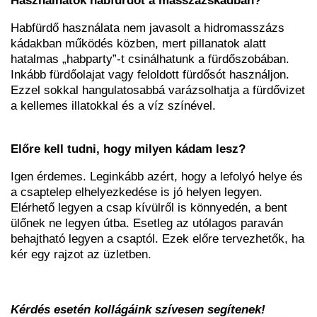
Használhatok habfürdőt a masszázskádban?
Habfürdő használata nem javasolt a hidromasszázs
kádakban működés közben, mert pillanatok alatt
hatalmas „habparty”-t csinálhatunk a fürdőszobában.
Inkább fürdőolajat vagy feloldott fürdősót használjon.
Ezzel sokkal hangulatosabbá varázsolhatja a fürdővizet
a kellemes illatokkal és a víz színével.
Előre kell tudni, hogy milyen kádam lesz?
Igen érdemes. Leginkább azért, hogy a lefolyó helye és
a csaptelep elhelyezkedése is jó helyen legyen.
Elérhető legyen a csap kívülről is könnyedén, a bent
ülőnek ne legyen útba. Esetleg az utólagos paraván
behajtható legyen a csaptól. Ezek előre tervezhetők, ha
kér egy rajzot az üzletben.
Kérdés esetén kollágáink szívesen segítenek!