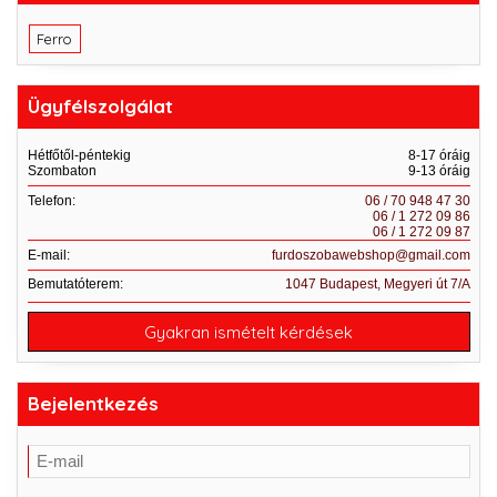
Ferro
Ügyfélszolgálat
Hétfőtől-péntekig
8-17 óráig
Szombaton
9-13 óráig
Telefon:
06 / 70 948 47 30
06 / 1 272 09 86
06 / 1 272 09 87
E-mail:
furdoszobawebshop@gmail.com
Bemutatóterem:
1047 Budapest, Megyeri út 7/A
Gyakran ismételt kérdések
Bejelentkezés