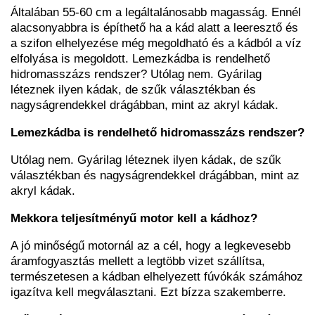
Általában 55-60 cm a legáltalánosabb magasság. Ennél
alacsonyabbra is építhető ha a kád alatt a leeresztő és
a szifon elhelyezése még megoldható és a kádból a víz
elfolyása is megoldott. Lemezkádba is rendelhető
hidromasszázs rendszer? Utólag nem. Gyárilag
léteznek ilyen kádak, de szűk választékban és
nagyságrendekkel drágábban, mint az akryl kádak.
Lemezkádba is rendelhető hidromasszázs rendszer?
Utólag nem. Gyárilag léteznek ilyen kádak, de szűk
választékban és nagyságrendekkel drágábban, mint az
akryl kádak.
Mekkora teljesítményű motor kell a kádhoz?
A jó minőségű motornál az a cél, hogy a legkevesebb
áramfogyasztás mellett a legtöbb vizet szállítsa,
természetesen a kádban elhelyezett fúvókák számához
igazítva kell megválasztani. Ezt bízza szakemberre.