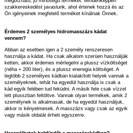
megbízható, jó minőségű terméket. Mindenképpen
szakkereskedést javaslunk, ahol értenek hozzá és az
Ön igényeinek megfelelő terméket kínálnak Önnek.
Érdemes 2 személyes hidromasszázs kádat
vennem?
Abban az esetben igen a 2 személy renszeresen
használja a kádat. Ha csak alkalom szerüen használják
ketten, akkor érdemes mérlegelni a plussz vízköltséget
(néha + 200 liter), és a plussz eneregia költséget. A
legtöbb 2 személyes kádban kialakított helyek vannak a
személyeknek, tehát ha egyedül használja is csak a
kád egyik felében tud feküdni. A másik fele csak vízzel
lett plusszban feltöltve. Vannak olyan termékek, amik 2
személynek is alkalmasak, de ha egyedül használjuk,
akkor is kényelmesek. A masszázs vagy csak az egyik
vagy másik oldalát érheti egyszerre.