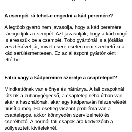
A csempét rá lehet-e engedni a kád peremére?
A legtöbb gyártó nem javasolja, hogy a kád peremére
ráengedjük a csempét. Azt javasolják, hogy a kád mögé
is eresszük be a csempét. Több gyártónál is a jótállás
vesztésével jár, mivel csere esetén nem szedhető ki a
kád sérülésmentesen. Ez az álláspont gyártónként
eltérhet.
Falra vagy a kádperemre szerelje a csaptelepet?
Mindkettőnek van előnye és hátránya. A fali csapoknál
látszik a zuhanygégecső, a csaptelep néha útban van
akár a használónak, akár egy kádparaván felszerelését
hiúsítja meg. Ha esetleg viszont probléma van a
csapteleppe, akkor könnyedén szervízelhető és
cserélhető. A normál fali csapok ára kedvezőbb a
sűllyesztett kiviteleknél.