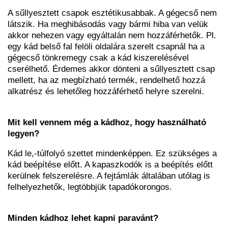
A sűllyesztett csapok esztétikusabbak. A gégecső nem
látszik. Ha meghibásodás vagy bármi hiba van velük
akkor nehezen vagy egyáltalán nem hozzáférhetők. Pl.
egy kád belső fal felöli oldalára szerelt csapnál ha a
gégecső tönkremegy csak a kád kiszerelésével
cserélhető. Érdemes akkor dönteni a sűllyesztett csap
mellett, ha az megbízható termék, rendelhető hozzá
alkatrész és lehetőleg hozzáférhető helyre szerelni.
Mit kell vennem még a kádhoz, hogy használható
legyen?
Kád le,-túlfolyó szettet mindenképpen. Ez szükséges a
kád beépítése előtt. A kapaszkodók is a beépítés előtt
kerülnek felszerelésre. A fejtámlák általában utólag is
felhelyezhetők, legtöbbjük tapadókorongos.
Minden kádhoz lehet kapni paravánt?