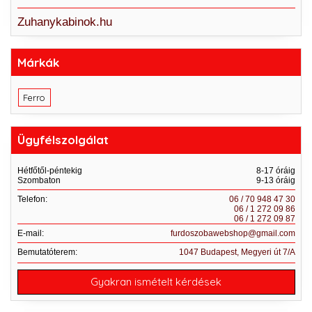
Zuhanykabinok.hu
Márkák
Ferro
Ügyfélszolgálat
Hétfőtől-péntekig
8-17 óráig
Szombaton
9-13 óráig
Telefon:
06 / 70 948 47 30
06 / 1 272 09 86
06 / 1 272 09 87
E-mail:
furdoszobawebshop@gmail.com
Bemutatóterem:
1047 Budapest, Megyeri út 7/A
Gyakran ismételt kérdések