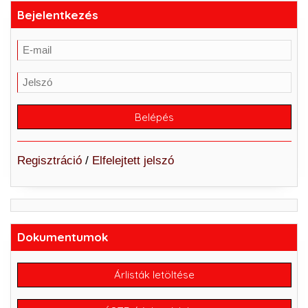
Bejelentkezés
Regisztráció
/
Elfelejtett jelszó
Dokumentumok
Árlisták letöltése