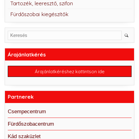
Tartozék, leeresztő, szifon
Fürdőszobai kiegészítők
Árajánlatkérés
Árajánlatkéréshez kattintson ide
Partnerek
Csempecentrum
Fürdőszobacentrum
Kád szaküzlet