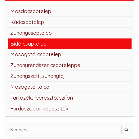
Mosdócsaptelep
Kádcsaptelep
Zuhanycsaptelep
Bidé csaptelep
Mosogató csaptelep
Zuhanyrendszer csapteleppel
Zuhanyszett, zuhanyfej
Mosogató tálca
Tartozék, leeresztő, szifon
Fürdőszobai kiegészítők