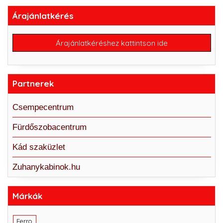
Árajánlatkérés
Árajánlatkéréshez kattintson ide
Partnerek
Csempecentrum
Fürdőszobacentrum
Kád szaküzlet
Zuhanykabinok.hu
Márkák
Ferro