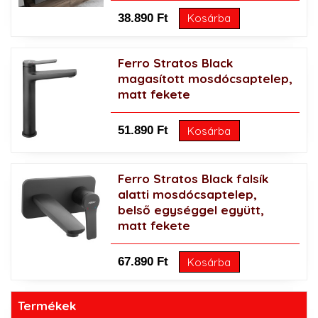
38.890 Ft
Kosárba
Ferro Stratos Black
magasított mosdócsaptelep,
matt fekete
51.890 Ft
Kosárba
Ferro Stratos Black falsík
alatti mosdócsaptelep,
belső egységgel együtt,
matt fekete
67.890 Ft
Kosárba
Termékek