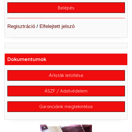
Regisztráció
/
Elfelejtett jelszó
Dokumentumok
Árlisták letöltése
ÁSZF / Adatvédelem
Garanciáink megtekintése