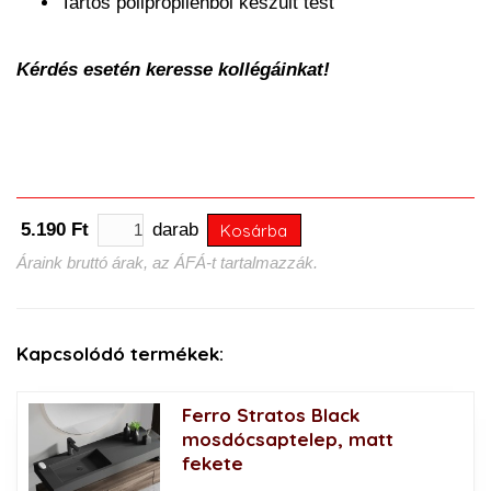
Tartós polipropilénből készült test
Kérdés esetén keresse kollégáinkat!
5.190 Ft
darab
Kosárba
Áraink bruttó árak, az ÁFÁ-t tartalmazzák.
Kapcsolódó termékek:
Ferro Stratos Black
mosdócsaptelep, matt
fekete