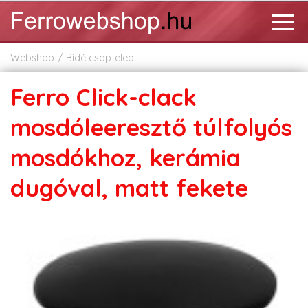
Webshop
Bidé csaptelep
Ferro Click-clack
mosdóleeresztő túlfolyós
mosdókhoz, kerámia
dugóval, matt fekete