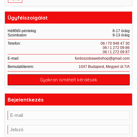
Ügyfélszolgálat
Hétfőtől-péntekig
8-17 óráig
Szombaton
9-13 óráig
Telefon:
06 / 70 948 47 30
06 / 1 272 09 86
06 / 1 272 09 87
E-mail:
furdoszobawebshop@gmail.com
Bemutatóterem:
1047 Budapest, Megyeri út 7/A
Gyakran ismételt kérdések
Bejelentkezés