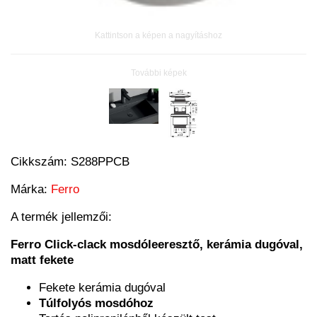
Kattintson a képen a nagyításhoz
További képek
Cikkszám:
S288PPCB
Márka:
Ferro
A termék jellemzői:
Ferro Click-clack mosdóleeresztő, kerámia dugóval,
matt fekete
Fekete kerámia dugóval
Túlfolyós mosdóhoz