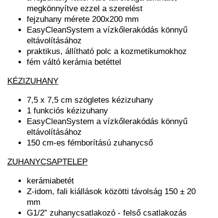
megkönnyítve ezzel a szerelést
fejzuhany mérete 200x200 mm
EasyCleanSystem a vízkőlerakódás könnyű
eltávolításához
praktikus, állítható polc a kozmetikumokhoz
fém váltó kerámia betéttel
KÉZIZUHANY
7,5 x 7,5 cm szögletes kézizuhany
1 funkciós kézizuhany
EasyCleanSystem a vízkőlerakódás könnyű
eltávolításához
150 cm-es fémborítású zuhanycső
ZUHANYCSAPTELEP
kerámiabetét
Z-idom, fali kiállások közötti távolság 150 ± 20
mm
G1/2” zuhanycsatlakozó - felső csatlakozás