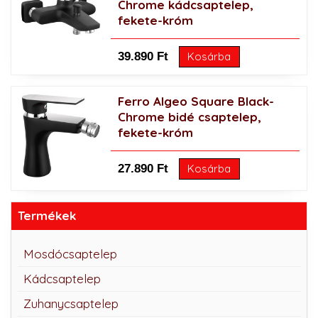
Chrome kádcsaptelep,
fekete-króm
39.890 Ft
Kosárba
Ferro Algeo Square Black-
Chrome bidé csaptelep,
fekete-króm
27.890 Ft
Kosárba
Termékek
Mosdócsaptelep
Kádcsaptelep
Zuhanycsaptelep