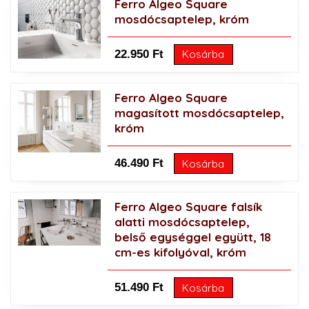
Ferro Algeo Square
mosdócsaptelep, króm
22.950 Ft
Kosárba
Ferro Algeo Square
magasított mosdócsaptelep,
króm
46.490 Ft
Kosárba
Ferro Algeo Square falsík
alatti mosdócsaptelep,
belső egységgel együtt, 18
cm-es kifolyóval, króm
51.490 Ft
Kosárba