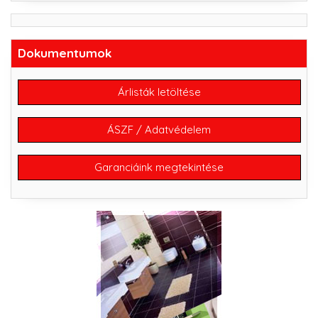
Dokumentumok
Árlisták letöltése
ÁSZF / Adatvédelem
Garanciáink megtekintése