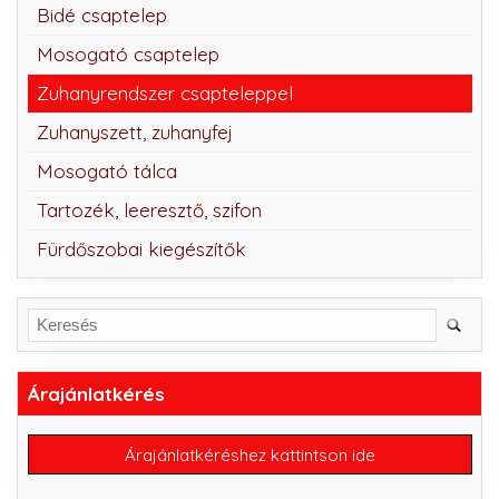
Bidé csaptelep
Mosogató csaptelep
Zuhanyrendszer csapteleppel
Zuhanyszett, zuhanyfej
Mosogató tálca
Tartozék, leeresztő, szifon
Fürdőszobai kiegészítők
Árajánlatkérés
Árajánlatkéréshez kattintson ide