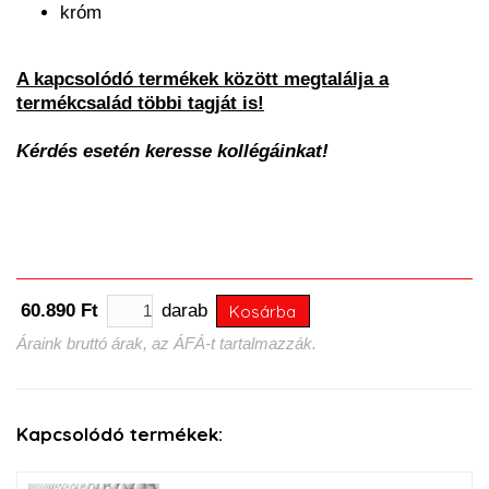
króm
A kapcsolódó termékek között megtalálja a
termékcsalád többi tagját is!
Kérdés esetén keresse kollégáinkat!
60.890 Ft
darab
Kosárba
Áraink bruttó árak, az ÁFÁ-t tartalmazzák.
Kapcsolódó termékek: