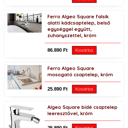
Ferro Algeo Square falsík
alatti kádcsaptelep, belső
egységgel együtt,
zuhanyszettel, króm
86.890 Ft
Kosárba
Ferro Algeo Square
mosogató csaptelep, króm
25.890 Ft
Kosárba
Algeo Square bidé csaptelep
leeresztővel, króm
25.890 Ft
Kosárba