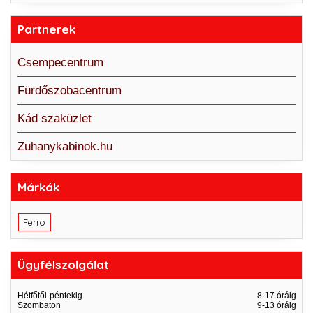
Partnerek
Csempecentrum
Fürdőszobacentrum
Kád szaküzlet
Zuhanykabinok.hu
Márkák
Ferro
Ügyfélszolgálat
Hétfőtől-péntekig
8-17 óráig
Szombaton
9-13 óráig