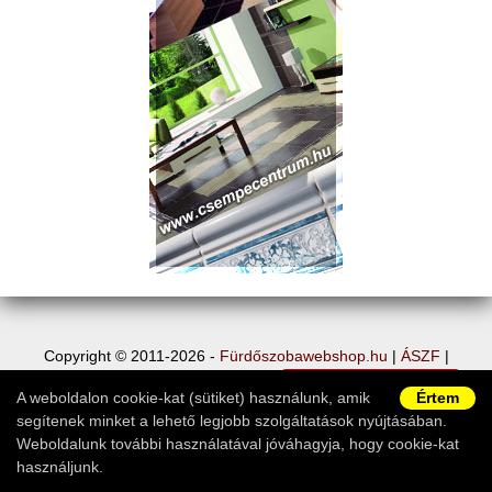
Copyright © 2011-2026 -
Fürdőszobawebshop.hu
|
ÁSZF
|
Adatvédelem
|
Vásárlói információk
|
Elállás a szerződéstől
|
A weboldalon cookie-kat (sütiket) használunk, amik
Értem
Ügyfélszolgálat
segítenek minket a lehető legjobb szolgáltatások nyújtásában.
Weboldalunk további használatával jóváhagyja, hogy cookie-kat
használjunk.