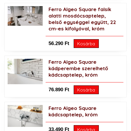
Ferro Algeo Square falsík
alatti mosdócsaptelep,
belső egységgel együtt, 22
cm-es kifolyóval, króm
56.290 Ft
Kosárba
Ferro Algeo Square
kádperembe szerelhető
kádcsaptelep, króm
76.890 Ft
Kosárba
Ferro Algeo Square
kádcsaptelep, króm
33.490 Ft
Kosárba