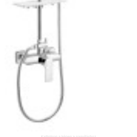
Kattintson a képen a nagyításhoz