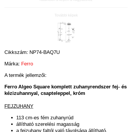
További képek
Cikkszám:
NP74-BAQ7U
Márka:
Ferro
A termék jellemzői:
Ferro Algeo Square komplett zuhanyrendszer fej- és
kézizuhannyal, csapteleppel, króm
FEJZUHANY
113 cm-es fém zuhanyrúd
állítható szerelési magasság
a fejzuhany faltól való távolsága állítható,