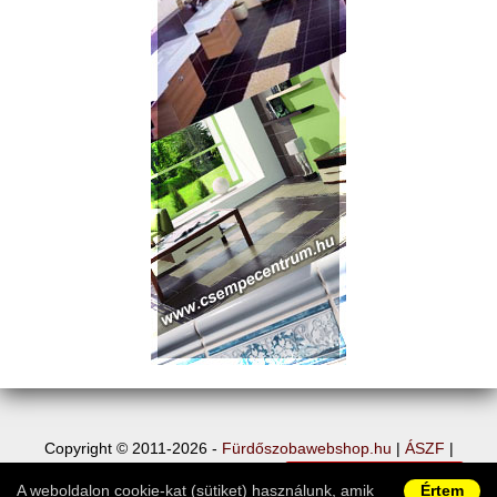
Copyright © 2011-2026 -
Fürdőszobawebshop.hu
|
ÁSZF
|
Adatvédelem
|
Vásárlói információk
|
Elállás a szerződéstől
|
A weboldalon cookie-kat (sütiket) használunk, amik
Értem