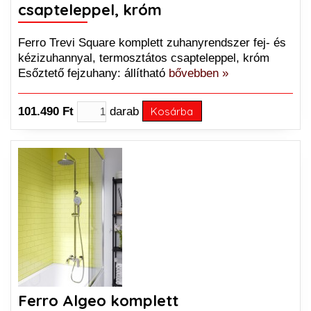
csapteleppel, króm
Ferro Trevi Square komplett zuhanyrendszer fej- és
kézizuhannyal, termosztátos csapteleppel, króm
Esőztető fejzuhany: állítható
bővebben »
101.490 Ft
darab
Kosárba
Ferro Algeo komplett