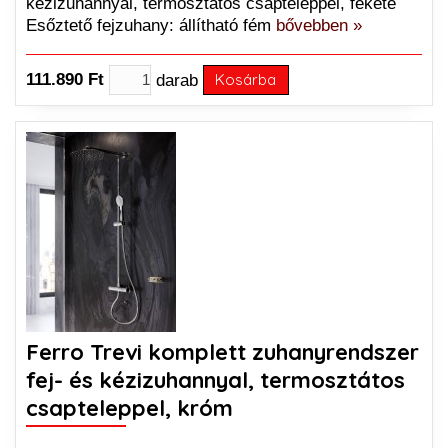
kézizuhannyal, termosztátos csapteleppel, fekete
Esőztető fejzuhany: állítható fém
bővebben »
111.890 Ft
darab
Kosárba
Ferro Trevi komplett zuhanyrendszer
fej- és kézizuhannyal, termosztátos
csapteleppel, króm