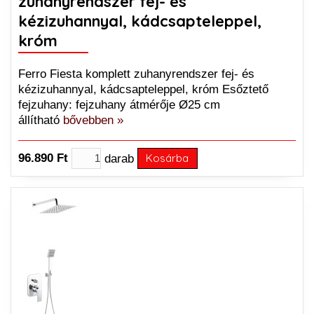
zuhanyrendszer fej- és
kézizuhannyal, kádcsapteleppel,
króm
Ferro Fiesta komplett zuhanyrendszer fej- és
kézizuhannyal, kádcsapteleppel, króm Esőztető
fejzuhany: fejzuhany átmérője Ø25 cm
állítható
bővebben »
96.890 Ft
darab
Kosárba