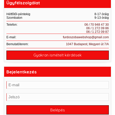
Ügyfélszolgálat
Hétfőtől-péntekig
8-17 óráig
Szombaton
9-13 óráig
Telefon:
06 / 70 948 47 30
06 / 1 272 09 86
06 / 1 272 09 87
E-mail:
furdoszobawebshop@gmail.com
Bemutatóterem:
1047 Budapest, Megyeri út 7/A
Gyakran ismételt kérdések
Bejelentkezés