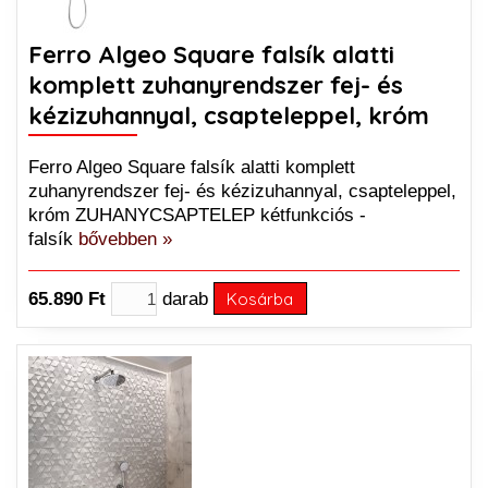
Ferro Algeo Square falsík alatti
komplett zuhanyrendszer fej- és
kézizuhannyal, csapteleppel, króm
Ferro Algeo Square falsík alatti komplett
zuhanyrendszer fej- és kézizuhannyal, csapteleppel,
króm ZUHANYCSAPTELEP kétfunkciós -
falsík
bővebben »
65.890 Ft
darab
Kosárba