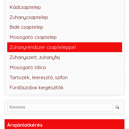
Kádcsaptelep
Zuhanycsaptelep
Bidé csaptelep
Mosogató csaptelep
Zuhanyrendszer csapteleppel
Zuhanyszett, zuhanyfej
Mosogató tálca
Tartozék, leeresztő, szifon
Fürdőszobai kiegészítők
Árajánlatkérés