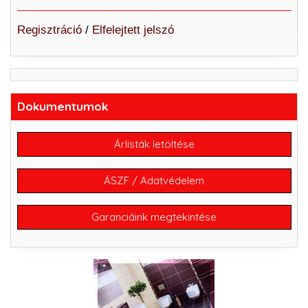
Regisztráció
/
Elfelejtett jelszó
Dokumentumok
Árlisták letöltése
ÁSZF / Adatvédelem
Garanciáink megtekintése