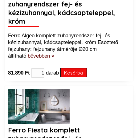
zuhanyrendszer fej- és
kézizuhannyal, kádcsapteleppel,
króm
Ferro Algeo komplett zuhanyrendszer fej- és
kézizuhannyal, kádcsapteleppel, króm Esőztető
fejzuhany: fejzuhany átmérője Ø20 cm
állítható
bővebben »
81.890 Ft
darab
Kosárba
Ferro Fiesta komplett