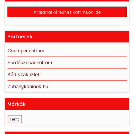
Árajánlatkéréshez kattintson ide
Partnerek
Csempecentrum
Fürdőszobacentrum
Kád szaküzlet
Zuhanykabinok.hu
Márkák
Ferro