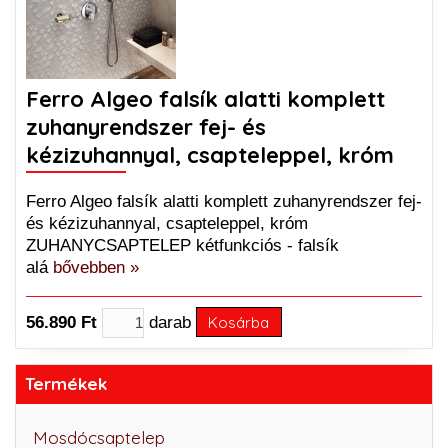
Ferro Algeo falsík alatti komplett
zuhanyrendszer fej- és
kézizuhannyal, csapteleppel, króm
Ferro Algeo falsík alatti komplett zuhanyrendszer fej-
és kézizuhannyal, csapteleppel, króm
ZUHANYCSAPTELEP kétfunkciós - falsík
alá
bővebben »
56.890 Ft
darab
Kosárba
Termékek
Mosdócsaptelep