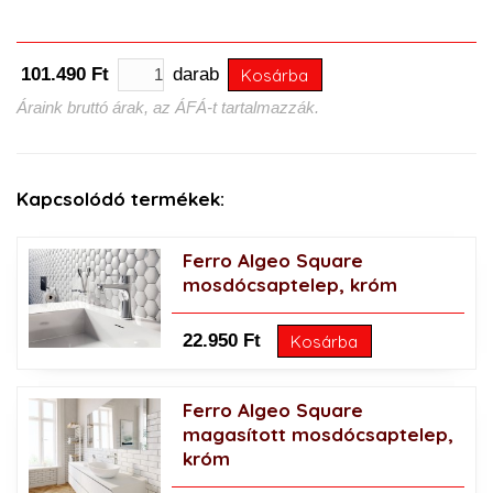
101.490 Ft
darab
Kosárba
Áraink bruttó árak, az ÁFÁ-t tartalmazzák.
Kapcsolódó termékek:
Ferro Algeo Square
mosdócsaptelep, króm
22.950 Ft
Kosárba
Ferro Algeo Square
magasított mosdócsaptelep,
króm