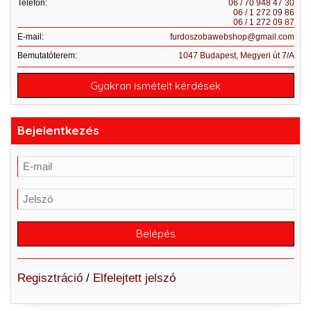
Telefon:
06 / 70 948 47 30
06 / 1 272 09 86
06 / 1 272 09 87
E-mail:
furdoszobawebshop@gmail.com
Bemutatóterem:
1047 Budapest, Megyeri út 7/A
Gyakran ismételt kérdések
Bejelentkezés
Regisztráció
/
Elfelejtett jelszó