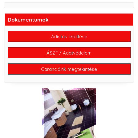
Dokumentumok
Árlisták letöltése
ÁSZF / Adatvédelem
Garanciáink megtekintése