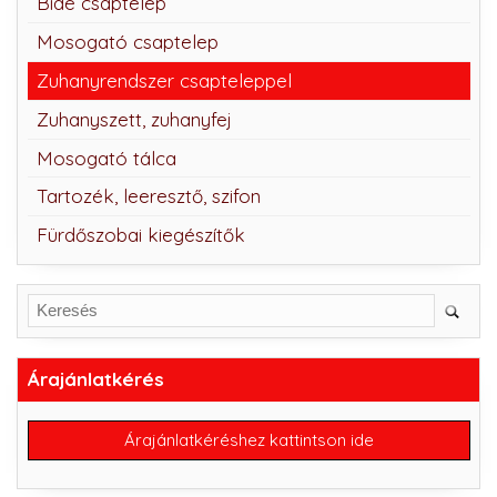
Bidé csaptelep
Mosogató csaptelep
Zuhanyrendszer csapteleppel
Zuhanyszett, zuhanyfej
Mosogató tálca
Tartozék, leeresztő, szifon
Fürdőszobai kiegészítők
Árajánlatkérés
Árajánlatkéréshez kattintson ide