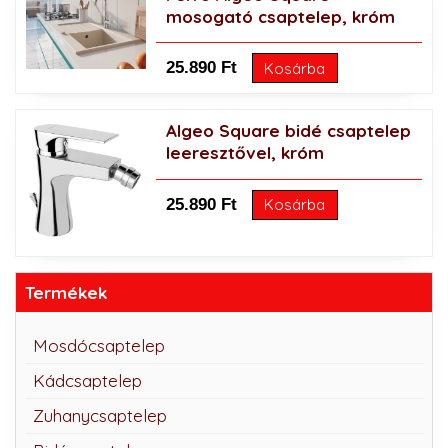
mosogató csaptelep, króm
25.890 Ft
Kosárba
Algeo Square bidé csaptelep
leeresztővel, króm
25.890 Ft
Kosárba
Termékek
Mosdócsaptelep
Kádcsaptelep
Zuhanycsaptelep