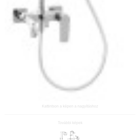
Kattintson a képen a nagyításhoz
További képek