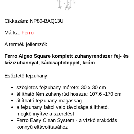
Cikkszám:
NP80-BAQ13U
Márka:
Ferro
A termék jellemzői:
Ferro Algeo Square komplett zuhanyrendszer fej- és
kézizuhannyal, kádcsapteleppel, króm
Esőztető fejzuhany:
szögletes fejzuhany mérete: 30 x 30 cm
állítható fém zuhanyrúd hossza: 107,6 -170 cm
állítható fejzuhany magasság
a fejzuhany faltól való távolsága állítható,
megkönnyítve a szerelést
Ferro Easy Clean System - a vízkőlerakódás
könnyű eltávolításához