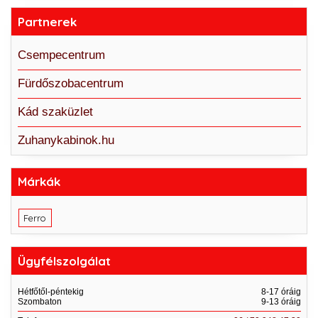
Partnerek
Csempecentrum
Fürdőszobacentrum
Kád szaküzlet
Zuhanykabinok.hu
Márkák
Ferro
Ügyfélszolgálat
Hétfőtől-péntekig
8-17 óráig
Szombaton
9-13 óráig