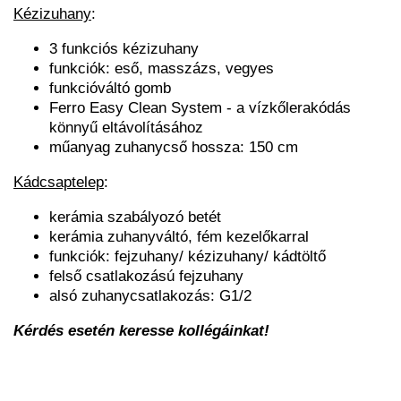
Kézizuhany
:
3 funkciós kézizuhany
funkciók: eső, masszázs, vegyes
funkcióváltó gomb
Ferro Easy Clean System - a vízkőlerakódás
könnyű eltávolításához
műanyag zuhanycső hossza: 150 cm
Kádcsaptelep
:
kerámia szabályozó betét
kerámia zuhanyváltó, fém kezelőkarral
funkciók: fejzuhany/ kézizuhany/ kádtöltő
felső csatlakozású fejzuhany
alsó zuhanycsatlakozás: G1/2
Kérdés esetén keresse kollégáinkat!