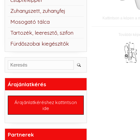
Zuhanyszett, zuhanyfej
Kattintson a képen a 
Mosogató tálca
Tartozék, leeresztő, szifon
További kép
Fürdőszobai kiegészítők
Árajánlatkérés
Árajánlatkéréshez kattintson
ide
Partnerek