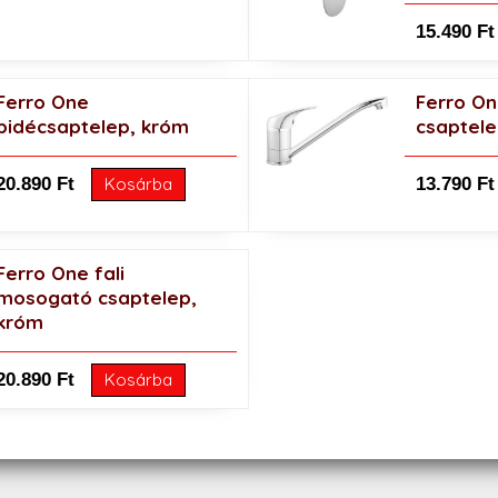
15.490 Ft
Ferro One
Ferro O
bidécsaptelep, króm
csaptele
20.890 Ft
13.790 Ft
Kosárba
Ferro One fali
mosogató csaptelep,
króm
20.890 Ft
Kosárba