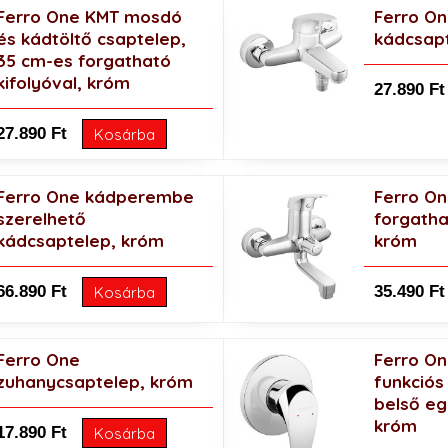
Ferro One KMT mosdó
Ferro O
és kádtöltő csaptelep,
kádcsap
35 cm-es forgatható
kifolyóval, króm
27.890 Ft
27.890 Ft
Kosárba
Ferro One kádperembe
Ferro O
szerelhető
forgatha
kádcsaptelep, króm
króm
66.890 Ft
35.490 Ft
Kosárba
Ferro One
Ferro One
zuhanycsaptelep, króm
funkciós
belső eg
króm
17.890 Ft
Kosárba