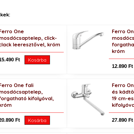
kek:
Ferro One
Ferro O
mosdócsaptelep, click-
mosdócs
clack leeresztővel, króm
forgatha
króm
15.490 Ft
Kosárba
12.890 Ft
Ferro One fali
Ferro O
mosdócsaptelep,
és kádtö
forgatható kifolyóval,
19 cm-es
króm
kifolyóv
20.890 Ft
27.890 Ft
Kosárba