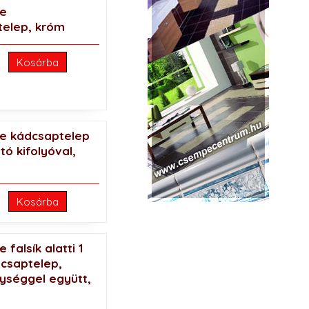
ne
telep, króm
Kosárba
ne kádcsaptelep
tó kifolyóval,
Kosárba
 falsík alatti 1
 csaptelep,
ységgel együtt,