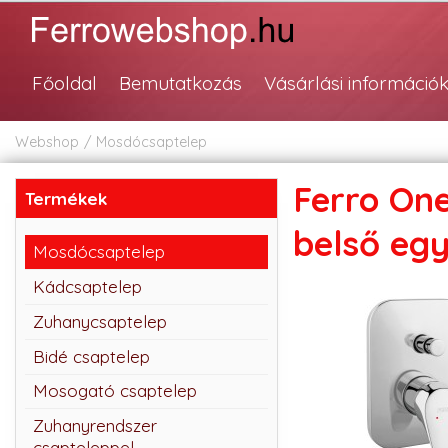
Főoldal
Bemutatkozás
Vásárlási információ
Webshop
Mosdócsaptelep
Ferro One
Termékek
belső eg
Mosdócsaptelep
Kádcsaptelep
Zuhanycsaptelep
Bidé csaptelep
Mosogató csaptelep
Zuhanyrendszer
csapteleppel