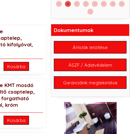
61.
Dokumentumok
ne
aptelep,
tó kifolyóval,
Árlisták letöltése
ÁSZF / Adatvédelem
Kosárba
Garanciáink megtekintése
ne KMT mosdó
ltő csaptelep,
 forgatható
al, króm
Kosárba