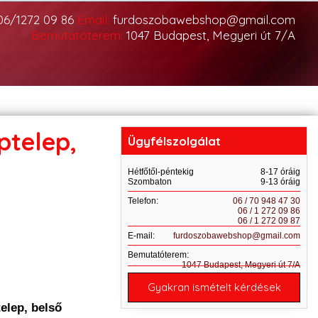
06/1272 09 86
Email:
furdoszobawebshop@gmail.com
Bemutatóterem:
1047 Budapest, Megyeri út 7/A
ptelep,
Ügyfélszolgálat
Hétfőtől-péntekig
8-17 óráig
Szombaton
9-13 óráig
Telefon:
06 / 70 948 47 30
06 / 1 272 09 86
06 / 1 272 09 87
E-mail:
furdoszobawebshop@gmail.com
Bemutatóterem:
1047 Budapest, Megyeri út 7/A
Gyakran ismételt kérdések
telep, belső