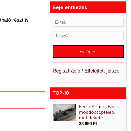
Bejelentkezés
tható részt is
Regisztráció
/
Elfelejtett jelszó
TOP-10
Ferro Algeo Square
Ferro Stratos Black
Black-Chrome
mosdócsaptelep,
kádcsaptelep, fekete-
matt fekete
króm
38.890 Ft
39.890 Ft