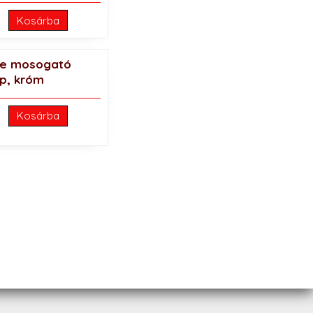
Kosárba
ne mosogató
p, króm
Kosárba