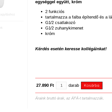
egységgel együtt, króm
2 funkciós
nagyításhoz
tartalmazza a falba építendő és a lá
G1⁄2 csatlakozó
G1⁄2 zuhanykimenet
ek
króm
Kérdés esetén keresse kollégáinkat!
27.890 Ft
darab
Kosárba
Áraink bruttó árak, az ÁFÁ-t tartalmazzák.