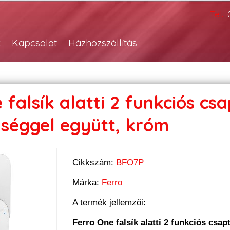
Tel.:
k
Kapcsolat
Házhozszállítás
 falsík alatti 2 funkciós csa
ységgel együtt, króm
Cikkszám:
BFO7P
Márka:
Ferro
A termék jellemzői:
Ferro One falsík alatti 2 funkciós csap