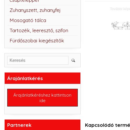
További kép
Zuhanyszett, zuhanyfej
Mosogató tálca
Tartozék, leeresztő, szifon
Fürdőszobai kiegészítők
Árajánlatkérés
Árajánlatkéréshez kattintson
ide
Partnerek
Kapcsolódó termé