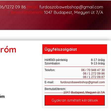
06/1272 09 86
Email:
furdoszobawebshop@gmail.com
Bemutatóterem:
1047 Budapest, Megyeri út 7/A
króm
Ügyfélszolgálat
Hétfőtől-péntekig
8-17 óráig
Szombaton
9-13 óráig
Telefon:
06 / 70 948 47 30
06 / 1 272 09 86
06 / 1 272 09 87
E-mail:
furdoszobawebshop@gmail.com
Bemutatóterem:
1047 Budapest, Megyeri út 7/A
róm
Gyakran ismételt kérdések