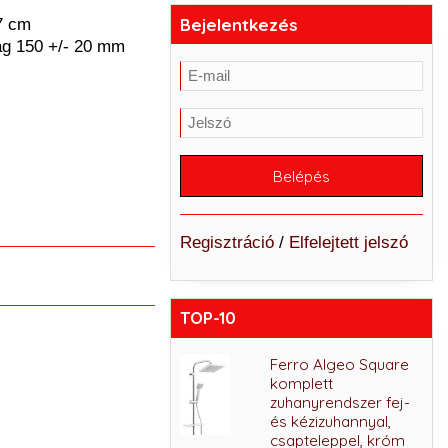
Bejelentkezés
,7 cm
ság 150 +/- 20 mm
Regisztráció
/
Elfelejtett jelszó
TOP-10
Ferro Squerto
Ferro Algeo Square
zuhanyszett fej- és
komplett
kézi zuhannyal,
zuhanyrendszer fej-
csaptelep nélkül,
és kézizuhannyal,
króm
csapteleppel, króm