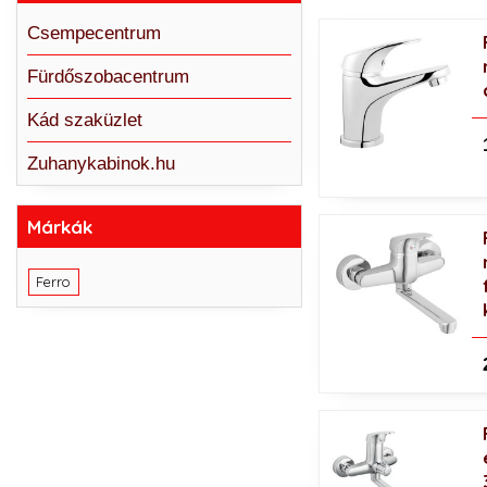
Csempecentrum
Fürdőszobacentrum
Kád szaküzlet
Zuhanykabinok.hu
Márkák
Ferro