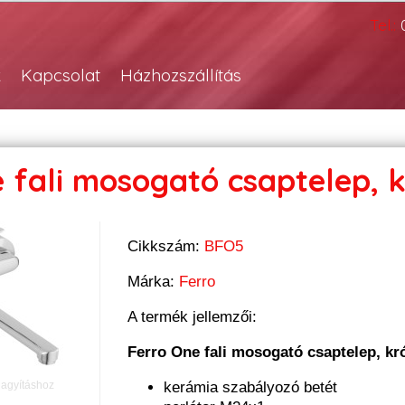
Tel.:
k
Kapcsolat
Házhozszállítás
 fali mosogató csaptelep, 
Cikkszám:
BFO5
Márka:
Ferro
A termék jellemzői:
Ferro One fali mosogató csaptelep, k
nagyításhoz
kerámia szabályozó betét