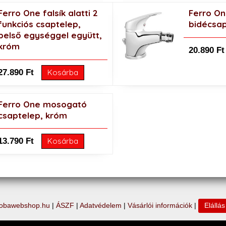
Ferro One falsík alatti 2
Ferro O
funkciós csaptelep,
bidécsap
belső egységgel együtt,
króm
20.890 Ft
27.890 Ft
Kosárba
Ferro One mosogató
csaptelep, króm
13.790 Ft
Kosárba
obawebshop.hu
|
ÁSZF
|
Adatvédelem
|
Vásárlói információk
|
Elállá