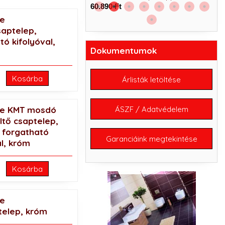
60.890 Ft
ne
aptelep,
tó kifolyóval,
Dokumentumok
Kosárba
Árlisták letöltése
ÁSZF / Adatvédelem
ne KMT mosdó
ltő csaptelep,
 forgatható
Garanciáink megtekintése
al, króm
Kosárba
ne
telep, króm