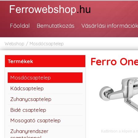
Főoldal
Bemutatkozás
Vásárlási információ
Webshop
Mosdócsaptelep
Ferro One
Termékek
Mosdócsaptelep
Kádcsaptelep
Zuhanycsaptelep
Bidé csaptelep
Mosogató csaptelep
Zuhanyrendszer
Kattintson a képen a 
csapteleppel