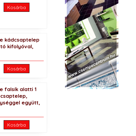
Kosárba
ne kádcsaptelep
tó kifolyóval,
Kosárba
 falsík alatti 1
 csaptelep,
ységgel együtt,
Kosárba