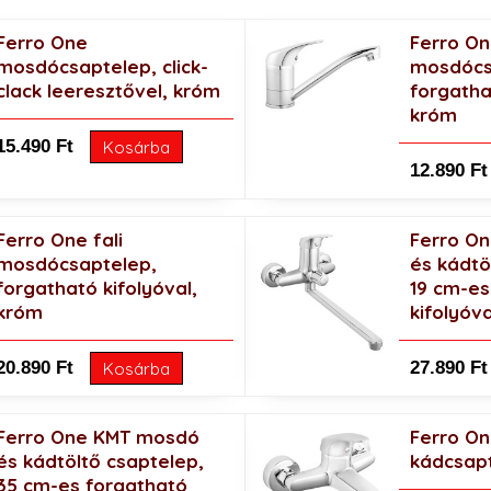
28.890 Ft
Ferro One
Ferro O
mosdócsaptelep, click-
mosdócs
clack leeresztővel, króm
forgatha
króm
15.490 Ft
Kosárba
12.890 Ft
Ferro One fali
Ferro O
mosdócsaptelep,
és kádtö
forgatható kifolyóval,
19 cm-es
króm
kifolyóv
20.890 Ft
27.890 Ft
Kosárba
Ferro One KMT mosdó
Ferro O
és kádtöltő csaptelep,
kádcsap
35 cm-es forgatható