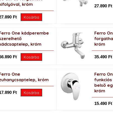
kifolyóval, króm
27.890 Ft
27.890 Ft
Kosárba
Ferro One kádperembe
Ferro O
szerelhető
forgatha
kádcsaptelep, króm
króm
66.890 Ft
35.490 Ft
Kosárba
Ferro One
Ferro One
zuhanycsaptelep, króm
funkciós
belső eg
króm
17.890 Ft
Kosárba
15.490 Ft