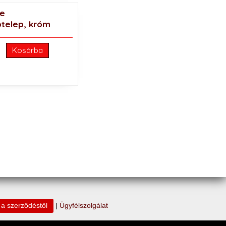
ne
telep, króm
Kosárba
s a szerződéstől
|
Ügyfélszolgálat