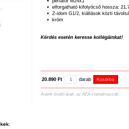
perlátor M24x1
elforgatható kifolyócső hossza: 21
ek
Z-idom G1/2, kiállások közti távol
króm
Kérdés esetén keresse kollégáinkat!
20.890 Ft
darab
Kosárba
Áraink bruttó árak, az ÁFÁ-t tartalmazzák.
kek: