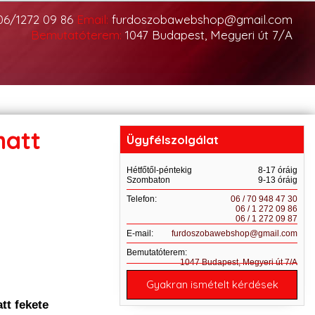
06/1272 09 86
Email:
furdoszobawebshop@gmail.com
Bemutatóterem:
1047 Budapest, Megyeri út 7/A
matt
Ügyfélszolgálat
Hétfőtől-péntekig
8-17 óráig
Szombaton
9-13 óráig
Telefon:
06 / 70 948 47 30
06 / 1 272 09 86
06 / 1 272 09 87
E-mail:
furdoszobawebshop@gmail.com
Bemutatóterem:
1047 Budapest, Megyeri út 7/A
Gyakran ismételt kérdések
tt fekete