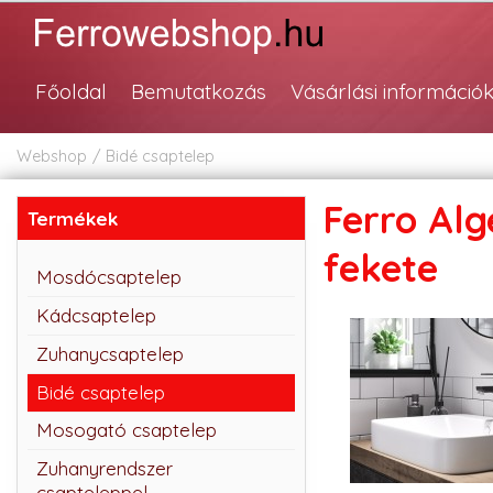
Főoldal
Bemutatkozás
Vásárlási információ
Webshop
Bidé csaptelep
Ferro Al
Termékek
fekete
Mosdócsaptelep
Kádcsaptelep
Zuhanycsaptelep
Bidé csaptelep
Mosogató csaptelep
Zuhanyrendszer
csapteleppel