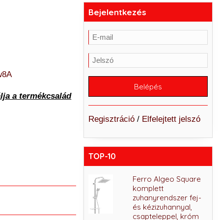
Bejelentkezés
w8A
lja a termékcsalád
Regisztráció
/
Elfelejtett jelszó
TOP-10
Ferro Lugio Black
Ferro Algeo Square
mosogató csaptelep,
komplett
matt fekete
zuhanyrendszer fej-
és kézizuhannyal,
28.490 Ft
csapteleppel, króm