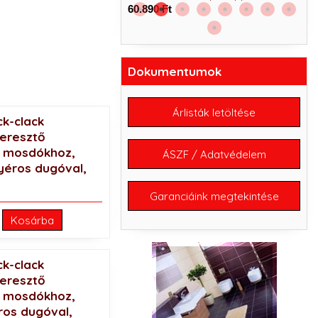
60.890 Ft
Dokumentumok
Árlisták letöltése
ck-clack
eresztő
s mosdókhoz,
ÁSZF / Adatvédelem
yéros dugóval,
Garanciáink megtekintése
Kosárba
ck-clack
eresztő
s mosdókhoz,
ros dugóval,