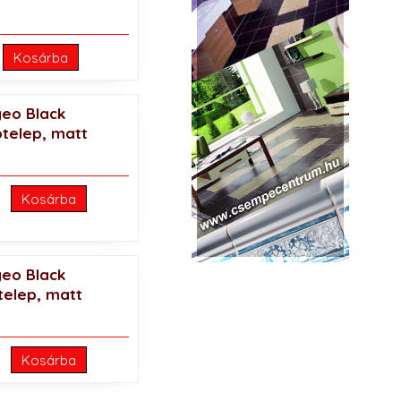
Kosárba
geo Black
telep, matt
Kosárba
geo Black
elep, matt
Kosárba