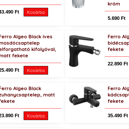
króm
43.490 Ft
Kosárba
5.690 Ft
Ferro Algeo Black íves
Ferro Al
mosdócsaptelep
bidécsap
elforgatható kifolyóval,
fekete
matt fekete
22.890 Ft
25.490 Ft
Kosárba
Ferro Algeo Black
Ferro Al
zuhanycsaptelep, matt
kádcsapt
fekete
fekete
23.890 Ft
35.490 Ft
Kosárba