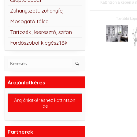
Kattintson a képen a 
Zuhanyszett, zuhanyfej
További kép
Mosogató tálca
Tartozék, leeresztő, szifon
Fürdőszobai kiegészítők
Árajánlatkérés
Árajánlatkéréshez kattintson
ide
Partnerek