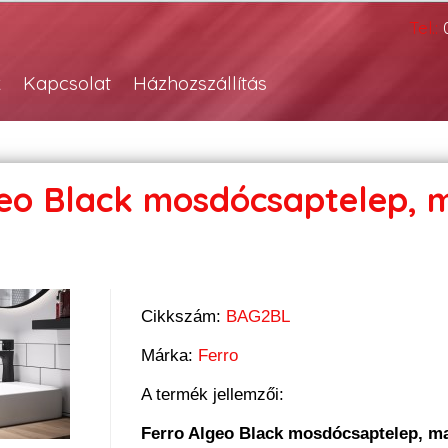
Tel.:
k
Kapcsolat
Házhozszállítás
geo Black mosdócsaptelep, 
Cikkszám:
BAG2BL
Márka:
Ferro
A termék jellemzői:
Ferro Algeo Black mosdócsaptelep, ma