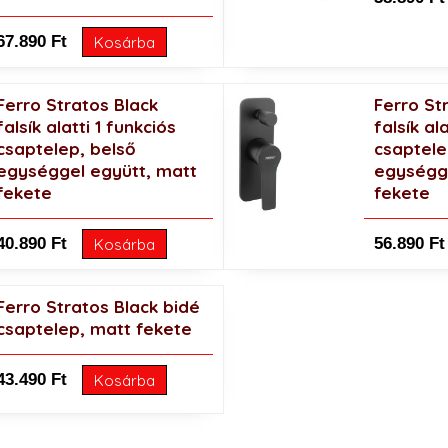
67.890 Ft
Kosárba
Ferro Stratos Black
Ferro St
falsík alatti 1 funkciós
falsík al
csaptelep, belső
csaptele
egységgel együtt, matt
egységge
fekete
fekete
40.890 Ft
56.890 Ft
Kosárba
Ferro Stratos Black bidé
csaptelep, matt fekete
43.490 Ft
Kosárba