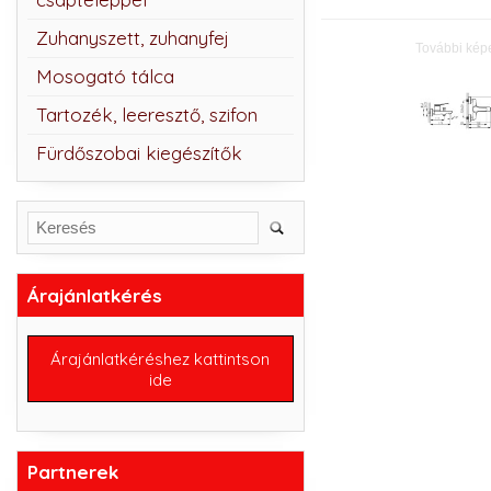
Zuhanyszett, zuhanyfej
További kép
Mosogató tálca
Tartozék, leeresztő, szifon
Fürdőszobai kiegészítők
Árajánlatkérés
Árajánlatkéréshez kattintson
ide
Partnerek