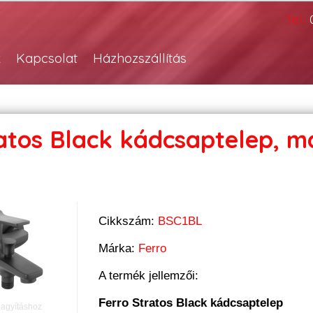
Tel.:
k
Kapcsolat
Házhozszállítás
atos Black kádcsaptelep, m
Cikkszám:
BSC1BL
Márka:
Ferro
A termék jellemzői:
Ferro Stratos Black kádcsaptelep
nagyításhoz