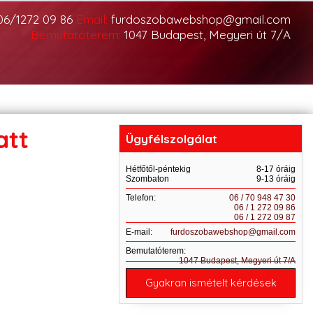
06/1272 09 86
Email:
furdoszobawebshop@gmail.com
Bemutatóterem:
1047 Budapest, Megyeri út 7/A
att
Ügyfélszolgálat
Hétfőtől-péntekig
8-17 óráig
Szombaton
9-13 óráig
Telefon:
06 / 70 948 47 30
06 / 1 272 09 86
06 / 1 272 09 87
E-mail:
furdoszobawebshop@gmail.com
Bemutatóterem:
1047 Budapest, Megyeri út 7/A
Gyakran ismételt kérdések