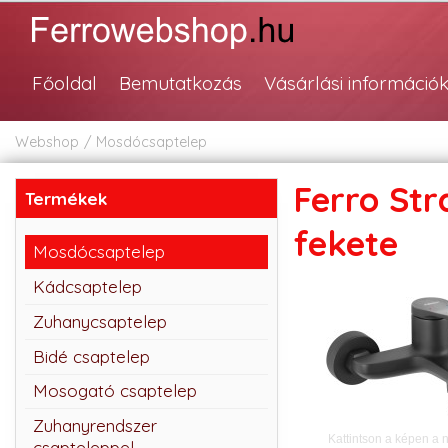
Főoldal
Bemutatkozás
Vásárlási információ
Webshop
Mosdócsaptelep
Ferro Str
Termékek
fekete
Mosdócsaptelep
Kádcsaptelep
Zuhanycsaptelep
Bidé csaptelep
Mosogató csaptelep
Zuhanyrendszer
Kattintson a képen a 
csapteleppel