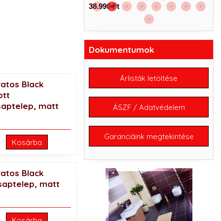
38.990 Ft
Dokumentumok
Árlisták letöltése
ratos Black
ott
aptelep, matt
ÁSZF / Adatvédelem
Garanciáink megtekintése
Kosárba
ratos Black
saptelep, matt
Kosárba