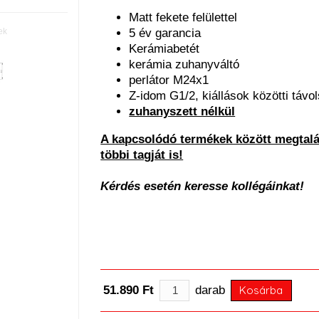
Matt fekete felülettel
ek
5 év garancia
Kerámiabetét
kerámia zuhanyváltó
perlátor M24x1
Z-idom G1/2, kiállások közötti táv
zuhanyszett nélkül
A kapcsolódó termékek között megtalá
többi tagját is!
Kérdés esetén keresse kollégáinkat!
51.890 Ft
darab
Kosárba