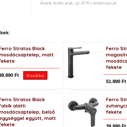
Áraink bruttó árak, az ÁFÁ-t tartalmazzák.
kek:
Ferro Stratos Black
Ferro St
mosdócsaptelep, matt
magasít
fekete
mosdócs
fekete
38.890 Ft
Kosárba
51.890 Ft
Ferro Stratos Black
Ferro St
falsík alatti
zuhanyc
mosdócsaptelep, belső
fekete
egységgel együtt, matt
fekete
38.890 Ft