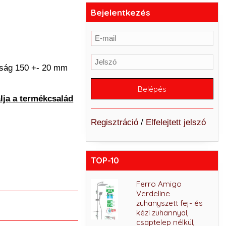
Bejelentkezés
olság 150 +- 20 mm
lja a termékcsalád
Regisztráció
/
Elfelejtett jelszó
TOP-10
Ferro Lugio Black
Ferro Amigo
mosogató csaptelep,
Verdeline
matt fekete
zuhanyszett fej- és
kézi zuhannyal,
28.490 Ft
csaptelep nélkül,