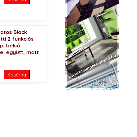
ratos Black
atti 2 funkciós
p, belső
l együtt, matt
Kosárba