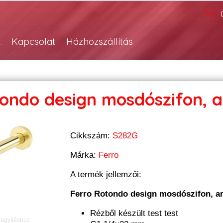
Tel.:
k
Kapcsolat
Házhozszállítás
tondo design mosdószifon, 
Cikkszám:
S282G
Márka:
Ferro
A termék jellemzői:
Ferro Rotondo design mosdószifon, a
Rézből készült test test
nagyításhoz