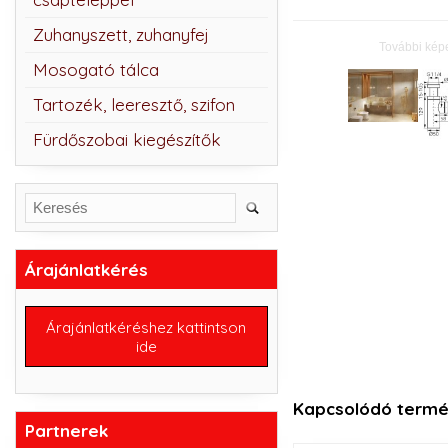
Zuhanyszett, zuhanyfej
További kép
Mosogató tálca
Tartozék, leeresztő, szifon
Fürdőszobai kiegészítők
Árajánlatkérés
Árajánlatkéréshez kattintson
ide
Kapcsolódó termé
Partnerek