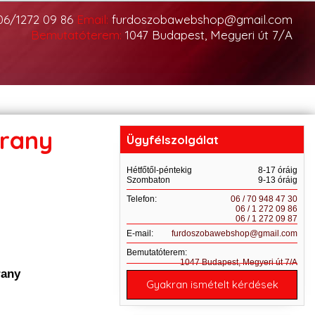
06/1272 09 86
Email:
furdoszobawebshop@gmail.com
Bemutatóterem:
1047 Budapest, Megyeri út 7/A
arany
Ügyfélszolgálat
Hétfőtől-péntekig
8-17 óráig
Szombaton
9-13 óráig
Telefon:
06 / 70 948 47 30
06 / 1 272 09 86
06 / 1 272 09 87
E-mail:
furdoszobawebshop@gmail.com
Bemutatóterem:
1047 Budapest, Megyeri út 7/A
rany
Gyakran ismételt kérdések