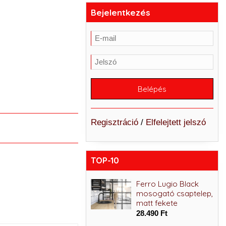
Bejelentkezés
Regisztráció
/
Elfelejtett jelszó
TOP-10
Ferro Stratos Black
Ferro Lugio Black
mosdócsaptelep,
mosogató csaptelep,
matt fekete
matt fekete
38.890 Ft
28.490 Ft