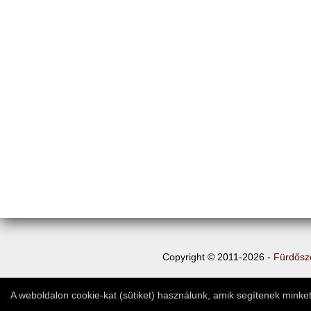
Copyright © 2011-2026 -
Fürdősz
A weboldalon cookie-kat (sütiket) használunk, amik segítenek minket