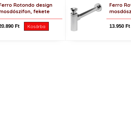
Ferro Rotondo design
Ferro Ro
mosdószifon, fekete
mosdósz
20.890 Ft
13.950 Ft
Kosárba