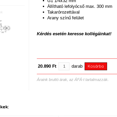
G1 1/4x32 mm
Állítható lefolyócső max. 300 mm
Takarórozettával
ek
Arany színű felület
Kérdés esetén keresse kollégáinkat!
20.890 Ft
darab
Kosárba
Áraink bruttó árak, az ÁFÁ-t tartalmazzák.
kek: