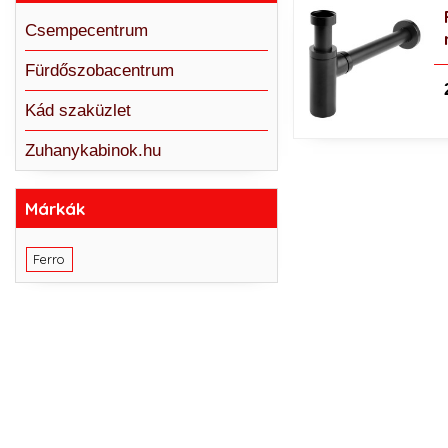
Csempecentrum
Fürdőszobacentrum
Kád szaküzlet
Zuhanykabinok.hu
Márkák
Ferro