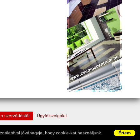
s a szerződéstől
|
Ügyfélszolgálat
ználatával jóváhagyja, hogy cookie-kat használjunk.
Értem