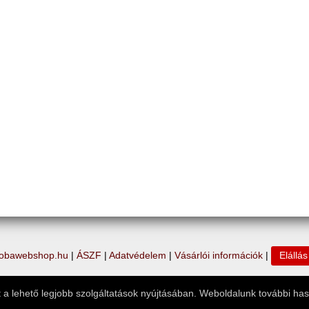
obawebshop.hu
|
ÁSZF
|
Adatvédelem
|
Vásárlói információk
|
Elállá
 a lehető legjobb szolgáltatások nyújtásában. Weboldalunk további has