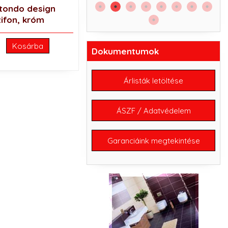
61.
tondo design
ifon, króm
Kosárba
Dokumentumok
Árlisták letöltése
ÁSZF / Adatvédelem
Garanciáink megtekintése