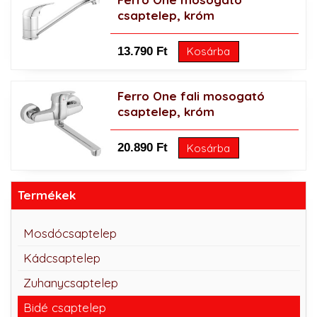
csaptelep, króm
13.790 Ft
Kosárba
Ferro One fali mosogató
csaptelep, króm
20.890 Ft
Kosárba
Termékek
Mosdócsaptelep
Kádcsaptelep
Zuhanycsaptelep
Bidé csaptelep