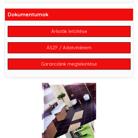
Dokumentumok
Árlisták letöltése
ÁSZF / Adatvédelem
Garanciáink megtekintése