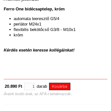
Ferro One bidécsaptelep, króm
automata leeresztő G5/4
perlátor M24x1
flexibilis bekötőcső G3/8 - M10x1
króm
Kérdés esetén keresse kollégáinkat!
20.890 Ft
darab
Kosárba
Áraink bruttó árak, az ÁFÁ-t tartalmazzák.