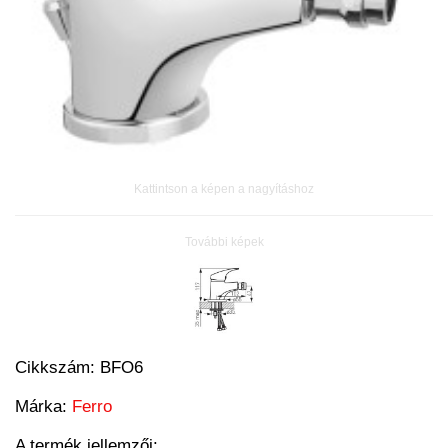
Kattintson a képen a nagyításhoz
További képek
Cikkszám:
BFO6
Márka:
Ferro
A termék jellemzői: