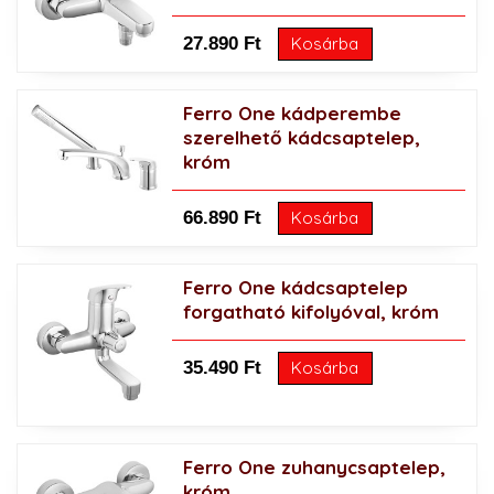
27.890 Ft
Kosárba
Ferro One kádperembe
szerelhető kádcsaptelep,
króm
66.890 Ft
Kosárba
Ferro One kádcsaptelep
forgatható kifolyóval, króm
35.490 Ft
Kosárba
Ferro One zuhanycsaptelep,
króm