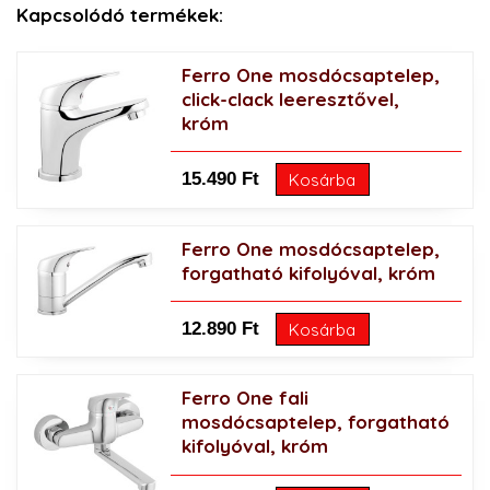
Kapcsolódó termékek:
Ferro One mosdócsaptelep,
click-clack leeresztővel,
króm
15.490 Ft
Kosárba
Ferro One mosdócsaptelep,
forgatható kifolyóval, króm
12.890 Ft
Kosárba
Ferro One fali
mosdócsaptelep, forgatható
kifolyóval, króm