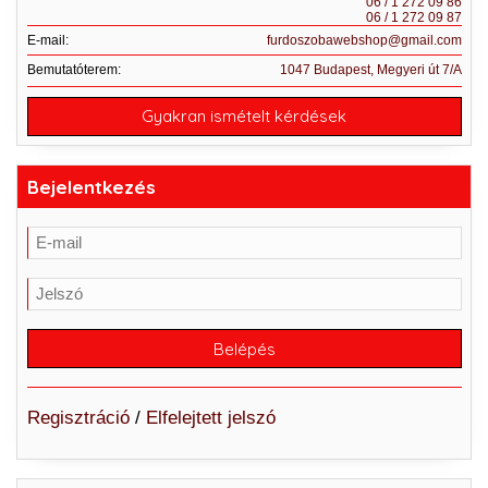
06 / 1 272 09 86
06 / 1 272 09 87
E-mail:
furdoszobawebshop@gmail.com
Bemutatóterem:
1047 Budapest, Megyeri út 7/A
Gyakran ismételt kérdések
Bejelentkezés
Regisztráció
/
Elfelejtett jelszó