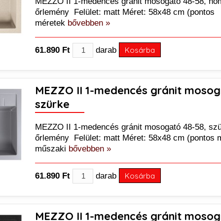
MEZZO II 1-medencés gránit mosogató 48-58, ho
őrlemény Felület: matt Méret: 58x48 cm (pontos
méretek
bővebben »
61.890 Ft
darab
Kosárba
MEZZO II 1-medencés gránit mosog
szürke
MEZZO II 1-medencés gránit mosogató 48-58, szü
őrlemény Felület: matt Méret: 58x48 cm (pontos 
műszaki
bővebben »
61.890 Ft
darab
Kosárba
MEZZO II 1-medencés gránit mosog