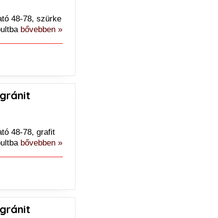
tó 48-78, szürke
pultba
bővebben »
gránit
ó 48-78, grafit
pultba
bővebben »
gránit