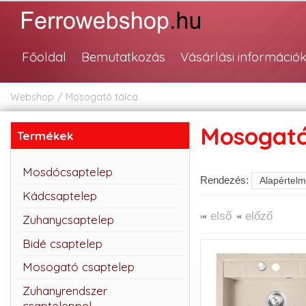
Főoldal
Bemutatkozás
Vásárlási információ
Webshop
Mosogató tálca
Mosogató
Termékek
Mosdócsaptelep
Rendezés:
Kádcsaptelep
első
előző
Zuhanycsaptelep
Bidé csaptelep
Mosogató csaptelep
Zuhanyrendszer
csapteleppel