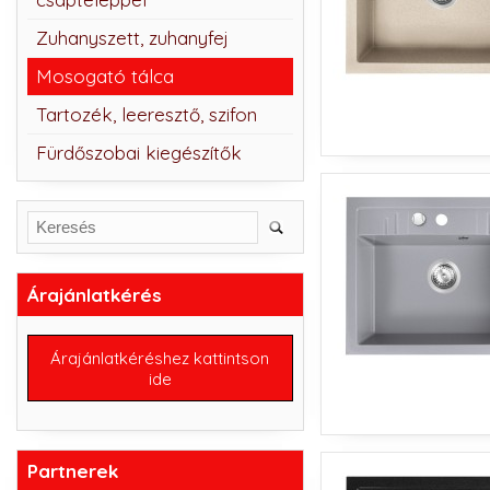
Zuhanyszett, zuhanyfej
Mosogató tálca
Tartozék, leeresztő, szifon
Fürdőszobai kiegészítők
Árajánlatkérés
Árajánlatkéréshez kattintson
ide
Partnerek