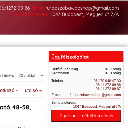
06/1272 09 86
Email:
furdoszobawebshop@gmail.com
Bemutatóterem:
1047 Budapest, Megyeri út 7/A
Ügyfélszolgálat
Hétfőtől-péntekig
8-17 óráig
Szombaton
9-13 óráig
sszesen,
Telefon:
06 / 70 948 47 30
06 / 1 272 09 86
06 / 1 272 09 87
vetkező
utolsó
E-mail:
furdoszobawebshop@gmail.com
Bemutatóterem:
ató 48-58,
1047 Budapest, Megyeri út 7/A
Gyakran ismételt kérdések