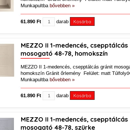
Munkapultba
bővebben »
61.890 Ft
darab
Kosárba
MEZZO II 1-medencés, csepptálcás 
mosogató 48-78, homokszín
MEZZO II 1-medencés, csepptálcás gránit mosoga
homokszín Gránit őrlemény Felület: matt Túlfoly
Munkapultba
bővebben »
61.890 Ft
darab
Kosárba
MEZZO II 1-medencés, csepptálcás 
mosogató 48-78, szürke