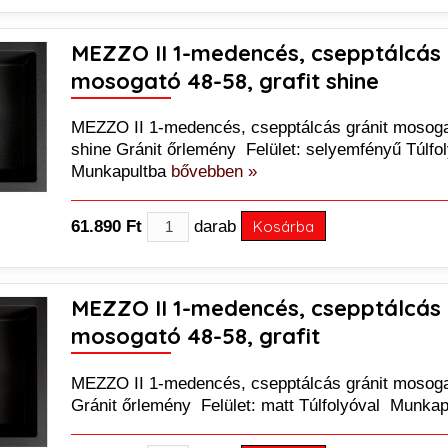
MEZZO II 1-medencés, csepptálcás 
mosogató 48-58, grafit shine
MEZZO II 1-medencés, csepptálcás gránit mosogat
shine Gránit őrlemény Felület: selyemfényű Túlfo
Munkapultba
bővebben »
61.890 Ft
darab
Kosárba
MEZZO II 1-medencés, csepptálcás 
mosogató 48-58, grafit
MEZZO II 1-medencés, csepptálcás gránit mosogat
Gránit őrlemény Felület: matt Túlfolyóval Munka