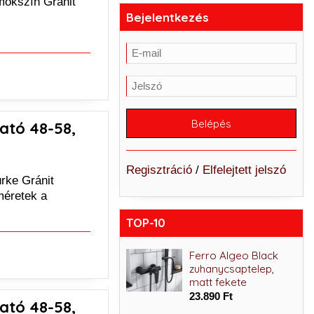
mokszín Gránit
Bejelentkezés
ató 48-58,
Regisztráció
/
Elfelejtett jelszó
rke Gránit
méretek a
TOP-10
Ferro Algeo Square
Ferro Algeo Black
komplett
zuhanycsaptelep,
zuhanyrendszer fej-
matt fekete
és kézizuhannyal,
23.890 Ft
ató 48-58,
csapteleppel, króm