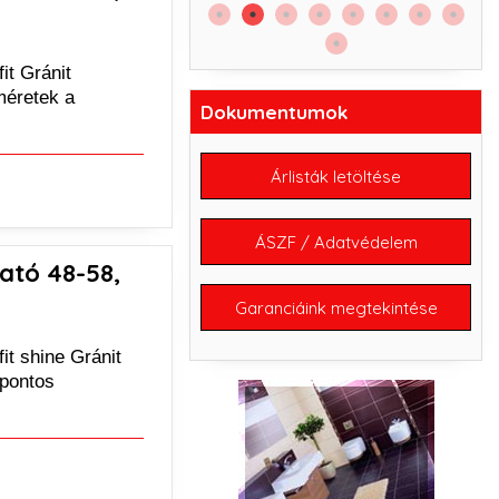
it Gránit
méretek a
Dokumentumok
Árlisták letöltése
ÁSZF / Adatvédelem
ató 48-58,
Garanciáink megtekintése
t shine Gránit
(pontos