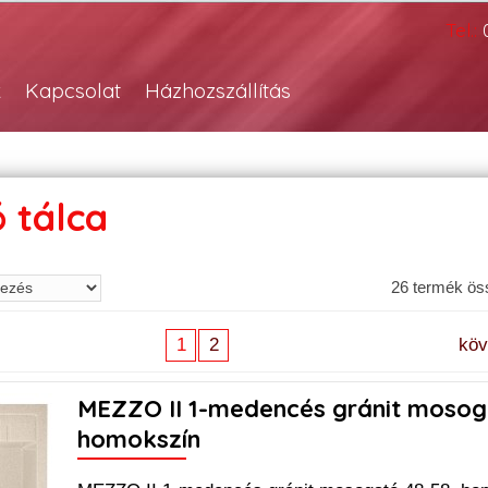
Tel.:
k
Kapcsolat
Házhozszállítás
 tálca
26 termék ö
1
2
kö
MEZZO II 1-medencés gránit mosog
homokszín