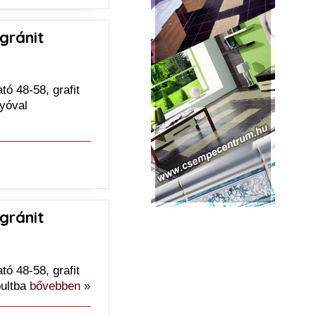
gránit
ó 48-58, grafit
lyóval
gránit
ó 48-58, grafit
pultba
bővebben »