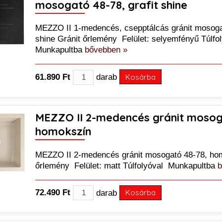
mosogató 48-78, grafit shine
MEZZO II 1-medencés, csepptálcás gránit mosogat
shine Gránit őrlemény Felület: selyemfényű Túlfo
Munkapultba
bővebben »
61.890 Ft
darab
Kosárba
MEZZO II 2-medencés gránit mosog
homokszín
MEZZO II 2-medencés gránit mosogató 48-78, ho
őrlemény Felület: matt Túlfolyóval Munkapultba
b
72.490 Ft
darab
Kosárba