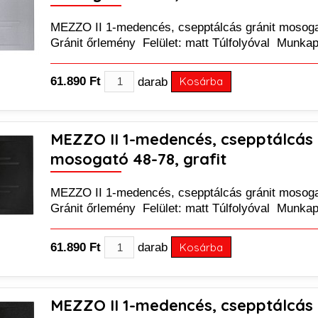
MEZZO II 1-medencés, csepptálcás gránit mosoga
Gránit őrlemény Felület: matt Túlfolyóval Munka
61.890 Ft
darab
Kosárba
MEZZO II 1-medencés, csepptálcás 
mosogató 48-78, grafit
MEZZO II 1-medencés, csepptálcás gránit mosogat
Gránit őrlemény Felület: matt Túlfolyóval Munka
61.890 Ft
darab
Kosárba
MEZZO II 1-medencés, csepptálcás 