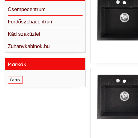
Csempecentrum
Fürdőszobacentrum
Kád szaküzlet
Zuhanykabinok.hu
Márkák
Ferro