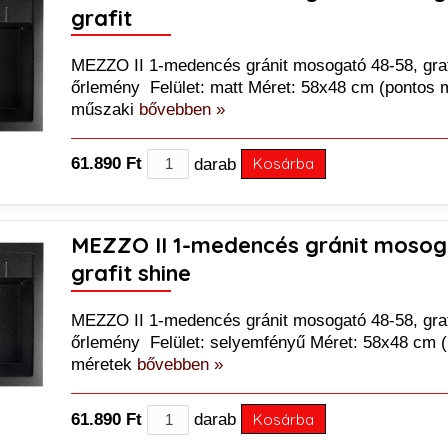
60.890 Ft
grafit
MEZZO II 1-medencés gránit mosogató 48-58, graf
őrlemény Felület: matt Méret: 58x48 cm (pontos 
műszaki
bővebben »
61.890 Ft
darab
Kosárba
MEZZO II 1-medencés gránit mosog
grafit shine
MEZZO II 1-medencés gránit mosogató 48-58, grafi
őrlemény Felület: selyemfényű Méret: 58x48 cm 
méretek
bővebben »
61.890 Ft
darab
Kosárba