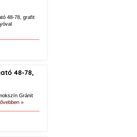
ó 48-78, grafit
lyóval
ató 48-78,
mokszín Gránit
ővebben »