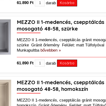
61.890 Ft
darab
Kosárba
MEZZO II 1-medencés, csepptálcás 
mosogató 48-58, szürke
MEZZO II 1-medencés, csepptálcás gránit mosoga
szürke Gránit őrlemény Felület: matt Túlfolyóval
Munkapultba
bővebben »
61.890 Ft
darab
Kosárba
MEZZO II 1-medencés, csepptálcás 
mosogató 48-58, homokszín
MEZZO II 1-medencés, csepptálcás gránit mosoga
homokszín Gránit őrlemény Felület: matt Túlfoly