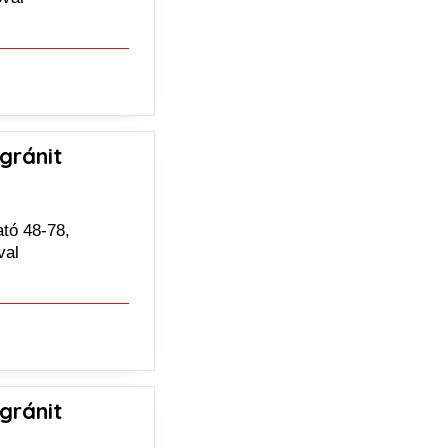
gránit
tó 48-78,
óval
gránit