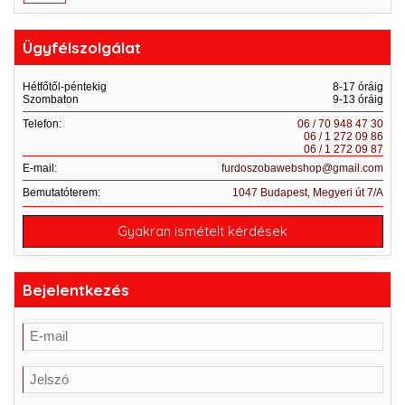
Ügyfélszolgálat
Hétfőtől-péntekig
8-17 óráig
Szombaton
9-13 óráig
Telefon:
06 / 70 948 47 30
06 / 1 272 09 86
06 / 1 272 09 87
E-mail:
furdoszobawebshop@gmail.com
Bemutatóterem:
1047 Budapest, Megyeri út 7/A
Gyakran ismételt kérdések
Bejelentkezés