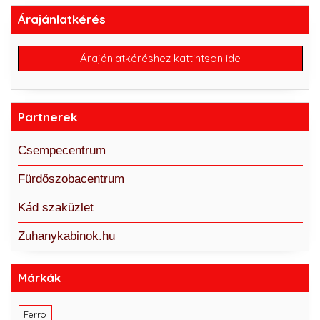
Árajánlatkérés
Árajánlatkéréshez kattintson ide
Partnerek
Csempecentrum
Fürdőszobacentrum
Kád szaküzlet
Zuhanykabinok.hu
Márkák
Ferro