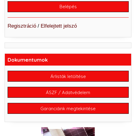
Regisztráció
/
Elfelejtett jelszó
Dokumentumok
Árlisták letöltése
ÁSZF / Adatvédelem
Garanciáink megtekintése