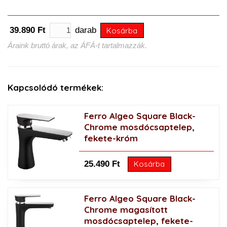
39.890 Ft
darab
Kosárba
Áraink bruttó árak, az ÁFÁ-t tartalmazzák.
Kapcsolódó termékek:
Ferro Algeo Square Black-
Chrome mosdócsaptelep,
fekete-króm
25.490 Ft
Kosárba
Ferro Algeo Square Black-
Chrome magasított
mosdócsaptelep, fekete-