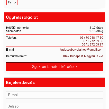
Ferro
Ügyfélszolgálat
Hétfőtől-péntekig
8-17 óráig
Szombaton
9-13 óráig
Telefon:
06 / 70 948 47 30
06 / 1 272 09 86
06 / 1 272 09 87
E-mail:
furdoszobawebshop@gmail.com
Bemutatóterem:
1047 Budapest, Megyeri út 7/A
Gyakran ismételt kérdések
Bejelentkezés