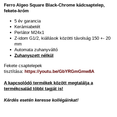
Ferro Algeo Square Black-Chrome kádcsaptelep,
fekete-króm
5 év garancia
Kerámiabetét
Perlátor M24x1
Z-idom G1/2, kiállások közötti távolság 150 +- 20
mm
Automata zuhanyváltó
Zuhanyszett nélkül
Fekete csaptelepek
tisztítása:
https://youtu.be/GbYRGmGmw8A
A kapcsolódó termékek között megtalálja a
termékcsalád többi tagját is!
Kérdés esetén keresse kollégáinkat!