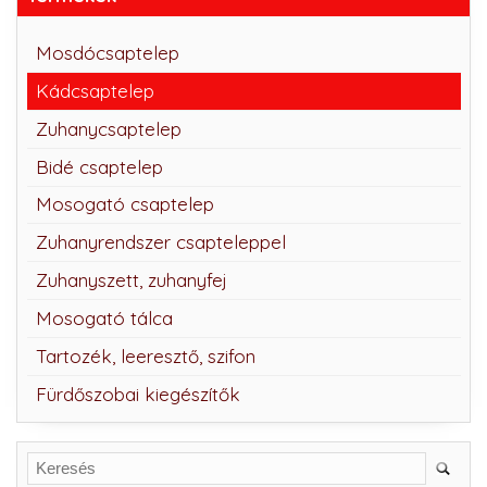
Mosdócsaptelep
Kádcsaptelep
Zuhanycsaptelep
Bidé csaptelep
Mosogató csaptelep
Zuhanyrendszer csapteleppel
Zuhanyszett, zuhanyfej
Mosogató tálca
Tartozék, leeresztő, szifon
Fürdőszobai kiegészítők