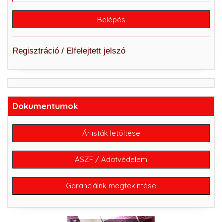
Regisztráció
/
Elfelejtett jelszó
Dokumentumok
Árlisták letöltése
ÁSZF / Adatvédelem
Garanciáink megtekintése