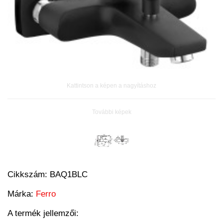
Kattintson a képen a nagyításhoz
További képek
Cikkszám:
BAQ1BLC
Márka:
Ferro
A termék jellemzői: