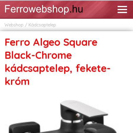
Webshop
Kádcsaptelep
Ferro Algeo Square
Black-Chrome
kádcsaptelep, fekete-
króm