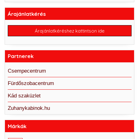
Árajánlatkérés
Árajánlatkéréshez kattintson ide
Partnerek
Csempecentrum
Fürdőszobacentrum
Kád szaküzlet
Zuhanykabinok.hu
Márkák