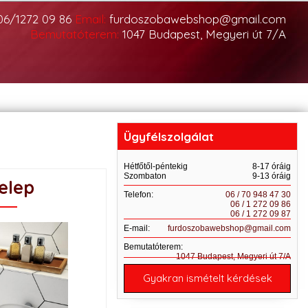
06/1272 09 86
Email:
furdoszobawebshop@gmail.com
Bemutatóterem:
1047 Budapest, Megyeri út 7/A
Ügyfélszolgálat
Hétfőtől-péntekig
8-17 óráig
Szombaton
9-13 óráig
elep
Telefon:
06 / 70 948 47 30
06 / 1 272 09 86
06 / 1 272 09 87
E-mail:
furdoszobawebshop@gmail.com
Bemutatóterem:
1047 Budapest, Megyeri út 7/A
Gyakran ismételt kérdések