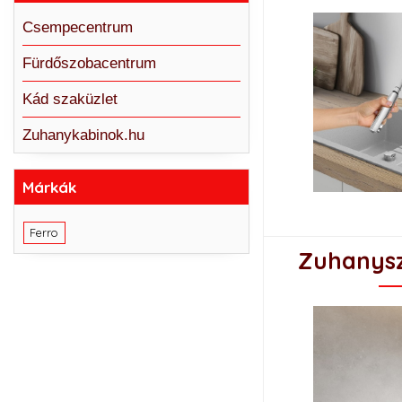
Csempecentrum
Fürdőszobacentrum
Kád szaküzlet
Zuhanykabinok.hu
Márkák
Ferro
Zuhanysz