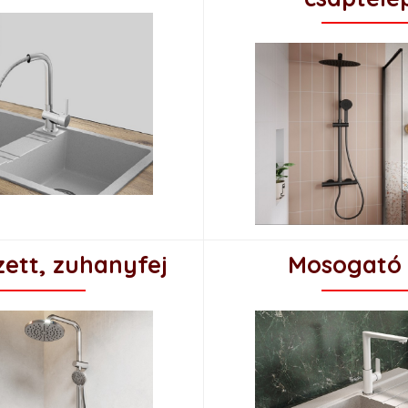
60.890 Ft
ett, zuhanyfej
Mosogató 