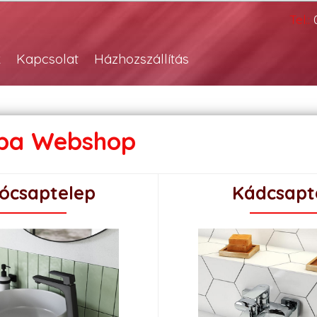
Tel.:
k
Kapcsolat
Házhozszállítás
ba Webshop
ócsaptelep
Kádcsapt