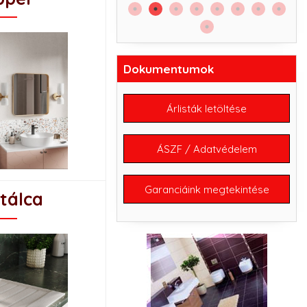
Dokumentumok
Árlisták letöltése
ÁSZF / Adatvédelem
Garanciáink megtekintése
tálca