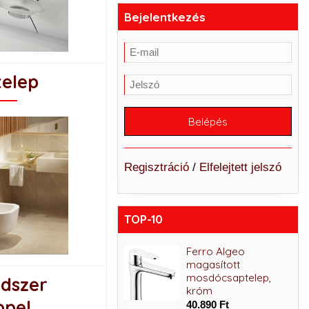
Bejelentkezés
telep
Regisztráció
/
Elfelejtett jelszó
TOP-10
Ferro Algeo Square
Ferro Algeo
komplett
magasított
zuhanyrendszer fej-
mosdócsaptelep,
dszer
és kézizuhannyal,
króm
ppel
csapteleppel, króm
40.890 Ft