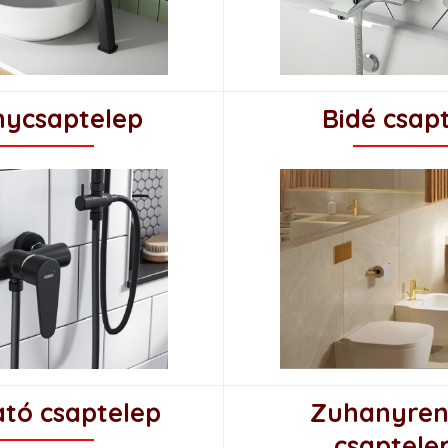
ycsaptelep
Bidé csap
tó csaptelep
Zuhanyren
csaptele