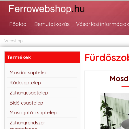
Főoldal
Bemutatkozás
Vásárlási információ
Webshop
Fürdőszo
Termékek
Mosdócsaptelep
Mosd
Kádcsaptelep
Zuhanycsaptelep
Bidé csaptelep
Mosogató csaptelep
Zuhanyrendszer
csapteleppel