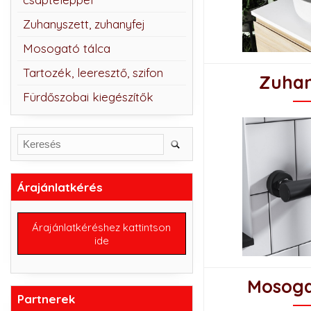
Zuhanyszett, zuhanyfej
Mosogató tálca
Tartozék, leeresztő, szifon
Zuhan
Fürdőszobai kiegészítők
Árajánlatkérés
Árajánlatkéréshez kattintson
ide
Mosoga
Partnerek