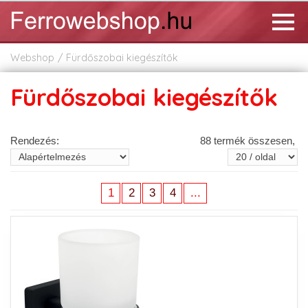
Webshop
Fürdőszobai kiegészítők
Fürdőszobai kiegészítők
Rendezés:
88 termék összesen,
1
2
3
4
...