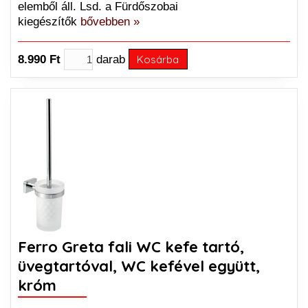
elemből áll. Lsd. a Fürdőszobai
kiegészítők
bővebben »
8.990 Ft
darab
Kosárba
Ferro Greta fali WC kefe tartó,
üvegtartóval, WC kefével együtt,
króm