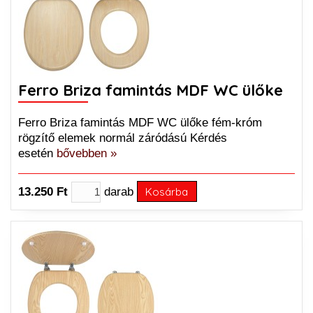
Ferro Briza famintás MDF WC ülőke
Ferro Briza famintás MDF WC ülőke fém-króm
rögzítő elemek normál záródású Kérdés
esetén
bővebben »
13.250 Ft
darab
Kosárba