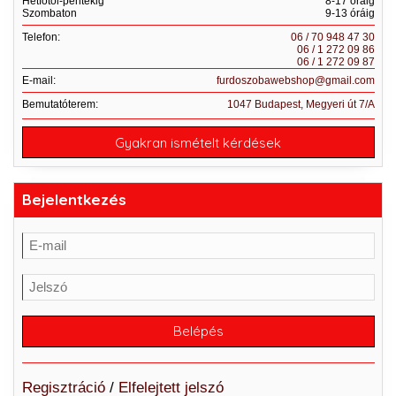
Hétfőtől-péntekig
8-17 óráig
Szombaton
9-13 óráig
Telefon:
06 / 70 948 47 30
06 / 1 272 09 86
06 / 1 272 09 87
E-mail:
furdoszobawebshop@gmail.com
Bemutatóterem:
1047 Budapest, Megyeri út 7/A
Gyakran ismételt kérdések
Bejelentkezés
Regisztráció
/
Elfelejtett jelszó