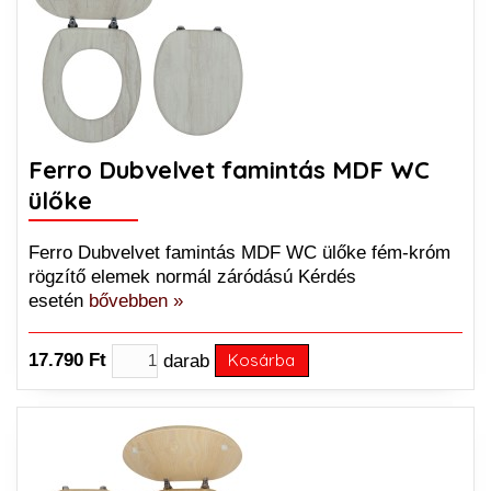
Ferro Dubvelvet famintás MDF WC
ülőke
Ferro Dubvelvet famintás MDF WC ülőke fém-króm
rögzítő elemek normál záródású Kérdés
esetén
bővebben »
17.790 Ft
darab
Kosárba