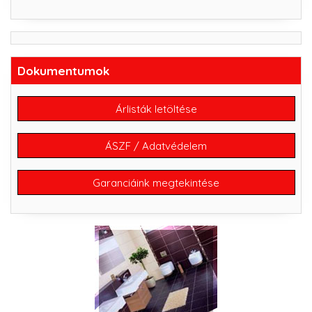
Dokumentumok
Árlisták letöltése
ÁSZF / Adatvédelem
Garanciáink megtekintése