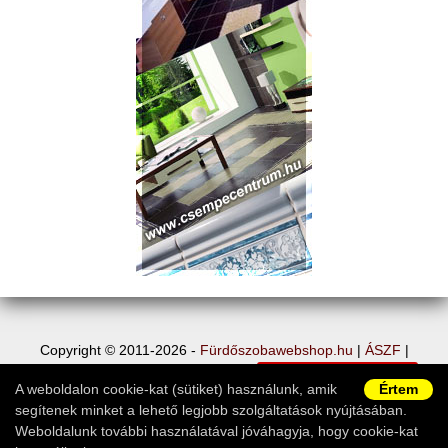
Copyright © 2011-2026 -
Fürdőszobawebshop.hu
|
ÁSZF
|
Adatvédelem
|
Vásárlói információk
|
Elállás a szerződéstől
|
A weboldalon cookie-kat (sütiket) használunk, amik
Értem
Ügyfélszolgálat
segítenek minket a lehető legjobb szolgáltatások nyújtásában.
Weboldalunk további használatával jóváhagyja, hogy cookie-kat