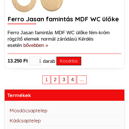
Ferro Jasan famintás MDF WC ülőke
Ferro Jasan famintás MDF WC ülőke fém-króm
rögzítő elemek normál záródású Kérdés
esetén
bővebben »
13.250 Ft
darab
Kosárba
1
2
3
4
...
Termékek
Mosdócsaptelep
Kádcsaptelep