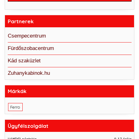
Partnerek
Csempecentrum
Fürdőszobacentrum
Kád szaküzlet
Zuhanykabinok.hu
Márkák
Ferro
Ügyfélszolgálat